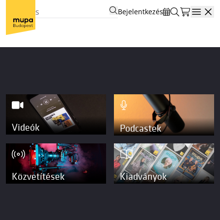
Bejelentkezés
Open
Videók
Podcastek
Közvetítések
Kiadványok