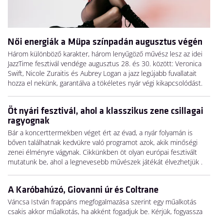
Női energiák a Müpa színpadán augusztus végén
Három különböző karakter, három lenyűgöző művész lesz az idei
JazzTime fesztivál vendége augusztus 28. és 30. között: Veronica
Swift, Nicole Zuraitis és Aubrey Logan a jazz legújabb fuvallatait
hozza el nekünk, garantálva a tökéletes nyár végi kikapcsolódást.
Öt nyári fesztivál, ahol a klasszikus zene csillagai
ragyognak
Bár a koncerttermekben véget ért az évad, a nyár folyamán is
bőven találhatnak kedvükre való programot azok, akik minőségi
zenei élményre vágynak. Cikkünkben öt olyan európai fesztivált
mutatunk be, ahol a legnevesebb művészek játékát élvezhetjük .
A Karóbahúzó, Giovanni úr és Coltrane
Váncsa István frappáns megfogalmazása szerint egy műalkotás
csakis akkor műalkotás, ha akként fogadjuk be. Kérjük, fogyassza