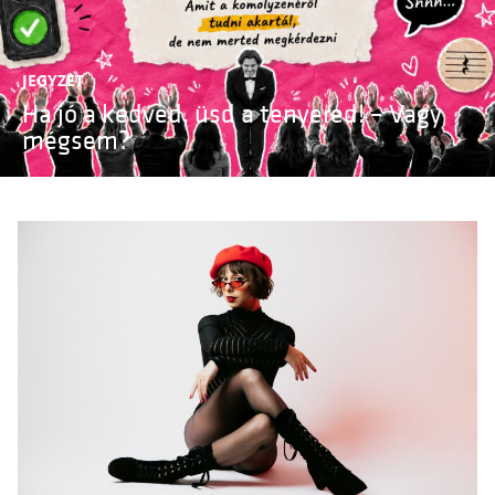
JEGYZET
Ha jó a kedved, üsd a tenyered! – Vagy
mégsem?