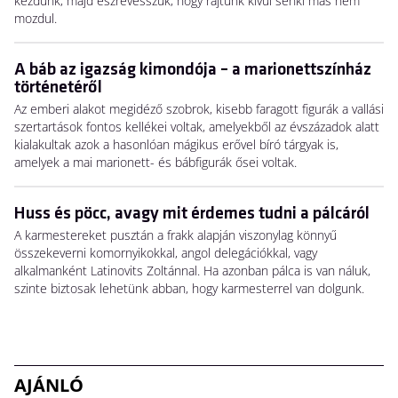
kezdünk, majd észrevesszük, hogy rajtunk kívül senki más nem
mozdul.
A báb az igazság kimondója – a marionettszínház
történetéről
Az emberi alakot megidéző szobrok, kisebb faragott figurák a vallási
szertartások fontos kellékei voltak, amelyekből az évszázadok alatt
kialakultak azok a hasonlóan mágikus erővel bíró tárgyak is,
amelyek a mai marionett- és bábfigurák ősei voltak.
Huss és pöcc, avagy mit érdemes tudni a pálcáról
A karmestereket pusztán a frakk alapján viszonylag könnyű
összekeverni komornyikokkal, angol delegációkkal, vagy
alkalmanként Latinovits Zoltánnal. Ha azonban pálca is van náluk,
szinte biztosak lehetünk abban, hogy karmesterrel van dolgunk.
AJÁNLÓ