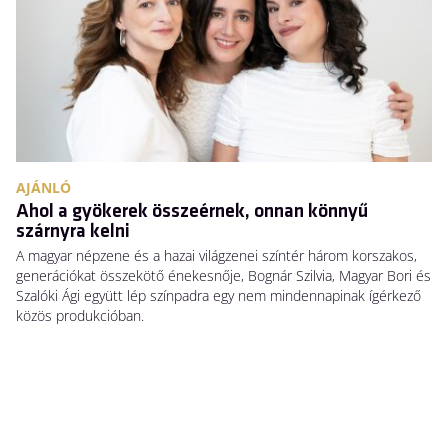
AJÁNLÓ
P
Ahol a gyökerek összeérnek, onnan könnyű
E
szárnyra kelni
So
A magyar népzene és a hazai világzenei színtér három korszakos,
sz
generációkat összekötő énekesnője, Bognár Szilvia, Magyar Bori és
a 
Szalóki Ági együtt lép színpadra egy nem mindennapinak ígérkező
gy
közös produkcióban.
cs