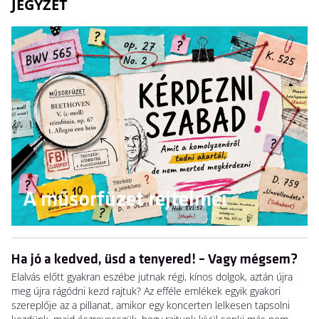
JEGYZET
A műsorfüzet rejtelmei
Ha jó a kedved, üsd a tenyered! – Vagy mégsem?
Elalvás előtt gyakran eszébe jutnak régi, kínos dolgok, aztán újra
meg újra rágódni kezd rajtuk? Az efféle emlékek egyik gyakori
szereplője az a pillanat, amikor egy koncerten lelkesen tapsolni