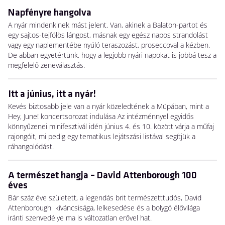
Napfényre hangolva
A nyár mindenkinek mást jelent. Van, akinek a Balaton-partot és
egy sajtos-tejfölös lángost, másnak egy egész napos strandolást
vagy egy naplementébe nyúló teraszozást, proseccoval a kézben.
De abban egyetértünk, hogy a legjobb nyári napokat is jobbá tesz a
megfelelő zeneválasztás.
Itt a június, itt a nyár!
Kevés biztosabb jele van a nyár közeledtének a Müpában, mint a
Hey, June! koncertsorozat indulása Az intézménnyel egyidős
könnyűzenei minifesztivál idén június 4. és 10. között várja a műfaj
rajongóit, mi pedig egy tematikus lejátszási listával segítjük a
ráhangolódást.
A természet hangja – David Attenborough 100
éves
Bár száz éve született, a legendás brit természetttudós, David
Attenborough kíváncsisága, lelkesedése és a bolygó élővilága
iránti szenvedélye ma is változatlan erővel hat.