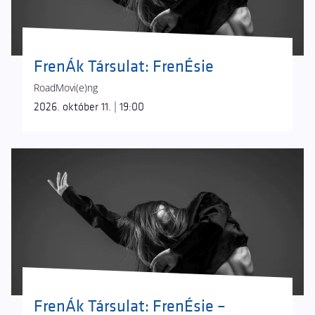
FrenÁk Társulat: FrenÉsie
RoadMovi(e)ng
2026. október 11. | 19:00
FrenÁk Társulat: FrenÉsie –