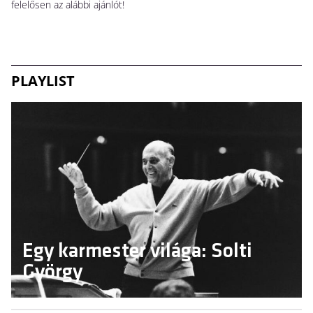
felelősen az alábbi ajánlót!
PLAYLIST
Egy karmester világa: Solti
György