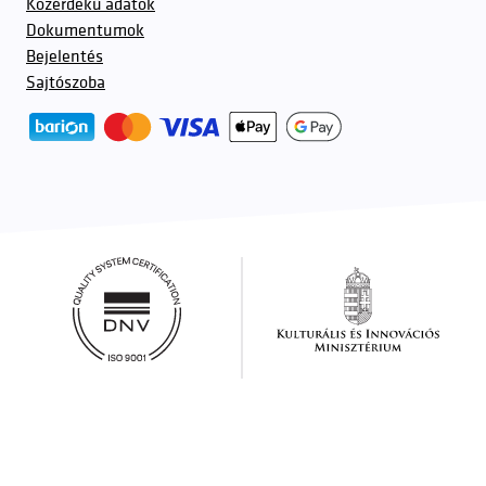
Közérdekű adatok
Dokumentumok
Bejelentés
Sajtószoba
További partnerek