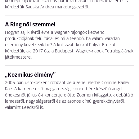
koncepciója között számos párhuzam akad. Többek közt erről is
kérdeztük Sauska Andrea marketingvezetőt.
A Ring női szemmel
Hogyan zajlik évről évre a Wagner-rajongók kedvenc
produkciójának felújítása, és mi a teendő, ha valami váratlan
esemény következik be? A kulisszatitkokról Polgár Etelkát
kérdeztük, aki 2017 óta a Budapesti Wagner-napok Tetralógiájának
játékmestere.
„Kozmikus élmény”
2006-ban üstökösként robbant be a zenei életbe Corinne Bailey
Rae. A karrierje első magyarországi koncertjére készülő angol
énekesnőt július 8-i koncertje előtte Zoomon kifaggattuk debütáló
lemezéről, nagy slágeréről és az azonos című gyerekkönyvéről,
valamint Leedsről is.