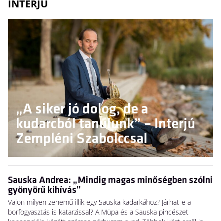
INTERJÚ
„A siker jó dolog, de a
kudarcból tanulunk” – Interjú
Zempléni Szabolccsal
Sauska Andrea: „Mindig magas minőségben szólni
gyönyörű kihívás”
Vajon milyen zenemű illik egy Sauska kadarkához? Járhat-e a
borfogyasztás is katarzissal? A Müpa és a Sauska pincészet