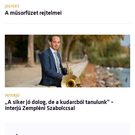
JEGYZET
A műsorfüzet rejtelmei
INTERJÚ
„A siker jó dolog, de a kudarcból tanulunk” –
Interjú Zempléni Szabolccsal