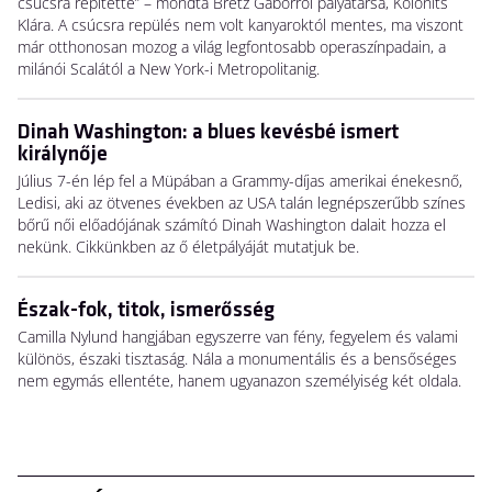
csúcsra repítette” – mondta Bretz Gáborról pályatársa, Kolonits
Klára. A csúcsra repülés nem volt kanyaroktól mentes, ma viszont
már otthonosan mozog a világ legfontosabb operaszínpadain, a
milánói Scalától a New York-i Metropolitanig.
Dinah Washington: a blues kevésbé ismert
királynője
Július 7-én lép fel a Müpában a Grammy-díjas amerikai énekesnő,
Ledisi, aki az ötvenes években az USA talán legnépszerűbb színes
bőrű női előadójának számító Dinah Washington dalait hozza el
nekünk. Cikkünkben az ő életpályáját mutatjuk be.
Észak-fok, titok, ismerősség
Camilla Nylund hangjában egyszerre van fény, fegyelem és valami
különös, északi tisztaság. Nála a monumentális és a bensőséges
nem egymás ellentéte, hanem ugyanazon személyiség két oldala.