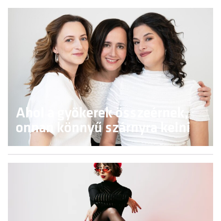
Ahol a gyökerek összeérnek,
onnan könnyű szárnyra kelni