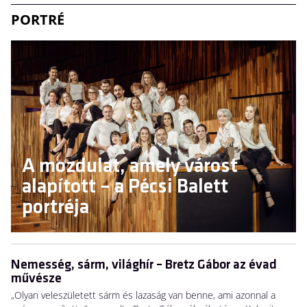
PORTRÉ
A mozdulat, amely várost
alapított – a Pécsi Balett
portréja
Nemesség, sárm, világhír – Bretz Gábor az évad
művésze
„Olyan veleszületett sárm és lazaság van benne, ami azonnal a