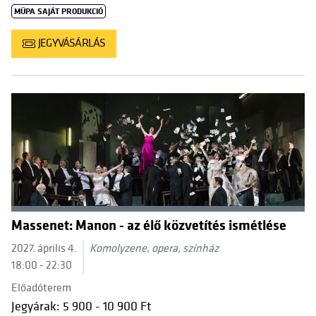
MÜPA SAJÁT PRODUKCIÓ
JEGYVÁSÁRLÁS
Massenet: Manon - az élő közvetítés ismétlése
2027. április 4.
Komolyzene, opera, színház
18:00 - 22:30
Előadóterem
Jegyárak: 5 900 - 10 900 Ft