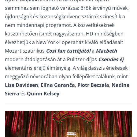
semmihez sem fogható varázsa: örök érvényű művek,
újdonságok és közönségkedvenc sztárok színesítik a
nem mindennapi programot. A közvetítéseknek
köszönhetően ismét nagyvásznon, HD-minőségben
élvezhetjük a New York-i operaház kiváló előadásait
Mozart szatirikus
Così fan tuttéjától
a
Macbeth
modern átdolgozásán át a Pulitzer-díjas
Csendes éj
elementáris erejű élményéig. A világklasszis énekesek
meggyőző névsorában olyan fellépőket találunk, mint
Lise Davidsen
,
Elīna Garanča
,
Piotr Beczała
,
Nadine
Sierra
és
Quinn Kelsey
.