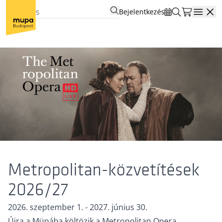
Bejelentkezés
Open
Metropolitan-közvetítések
2026/27
2026. szeptember 1. - 2027. június 30.
Újra a Müpába költözik a Metropolitan Opera