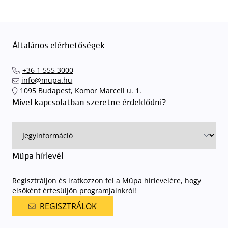
Általános elérhetőségek
+36 1 555 3000
info@mupa.hu
1095 Budapest, Komor Marcell u. 1.
Mivel kapcsolatban szeretne érdeklődni?
Müpa hírlevél
Regisztráljon és iratkozzon fel a Müpa hírlevelére, hogy
elsőként értesüljön programjainkról!
REGISZTRÁLOK