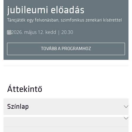
jubileumi előadás
Táncjáték egy felvonásban, szimfonikus zenekari kísérettel
2026. május 12. kedd | 20.30
TOVÁBB A PROGRAMHOZ
Áttekintő
Színlap
Lány:
Miriam Munno