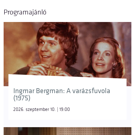
megszólalásokkal?
Programajánló
© Csibi Szilvia
© Vancsó Zoltán
Írta:
Jászay Tamás
Ingmar Bergman: A varázsfuvola
(1975)
2026. szeptember 10. | 19:00