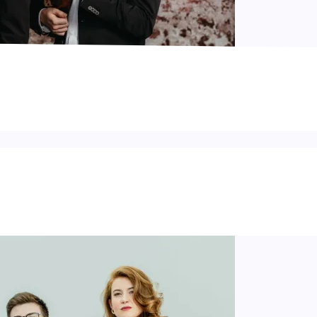
 lehet-e szerezni azokat a kulturális jelképeket, amelyeket ki
zgalmas zene?”
A Trio Concept számára különösen személyes 
zi benne, nem beszélve arról, hogy Gigi D’Agostino is Torin