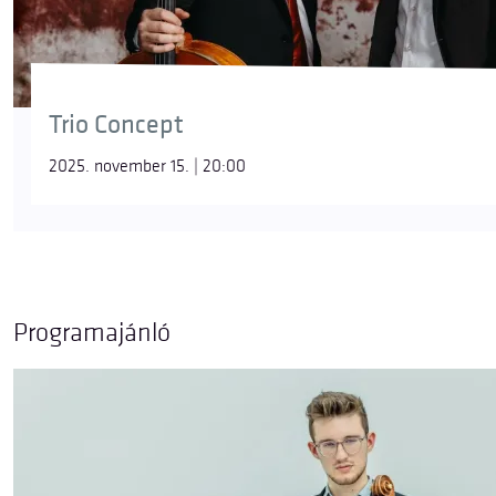
Trio Concept
2025. november 15. | 20:00
„A kérdés számomra az
– mondja Thomas –,
hogy vissza
egyszerűen csak béka, és a L’amour toujours pusztán i
a részleteket, sőt, Mendelssohn
d-moll trió
ját is megidé
Programajánló