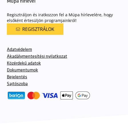
Müpa hírlevél
Regisztráljon és iratkozzon fel a Müpa hírlevelére, hogy
elsőként értesüljön programjainkról!
REGISZTRÁLOK
Adatvédelem
Akadálymentesítési nyilatkozat
Közérdekű adatok
Dokumentumok
Bejelentés
Sajtószoba