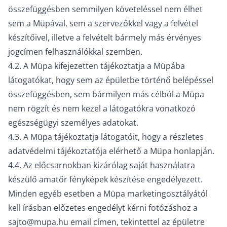
összefüggésben semmilyen követeléssel nem élhet
sem a Müpával, sem a szervezőkkel vagy a felvétel
készítőivel, illetve a felvételt bármely más érvényes
jogcímen felhasználókkal szemben.
4.2. A Müpa kifejezetten tájékoztatja a Müpába
látogatókat, hogy sem az épületbe történő belépéssel
összefüggésben, sem bármilyen más célból a Müpa
nem rögzít és nem kezel a látogatókra vonatkozó
egészségügyi személyes adatokat.
4.3. A Müpa tájékoztatja látogatóit, hogy a részletes
adatvédelmi tájékoztatója elérhető a Müpa honlapján.
4.4. Az előcsarnokban kizárólag saját használatra
készülő amatőr fényképek készítése engedélyezett.
Minden egyéb esetben a Müpa marketingosztályától
kell írásban előzetes engedélyt kérni fotózáshoz a
sajto@mupa.hu
email címen, tekintettel az épületre