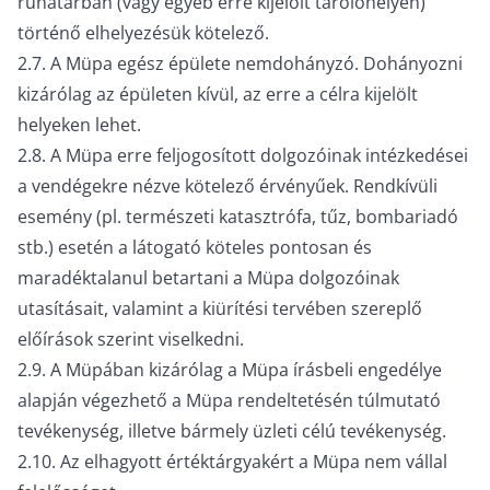
ruhatárban (vagy egyéb erre kijelölt tárolóhelyen)
történő elhelyezésük kötelező.
2.7. A Müpa egész épülete nemdohányzó. Dohányozni
kizárólag az épületen kívül, az erre a célra kijelölt
helyeken lehet.
2.8. A Müpa erre feljogosított dolgozóinak intézkedései
a vendégekre nézve kötelező érvényűek. Rendkívüli
esemény (pl. természeti katasztrófa, tűz, bombariadó
stb.) esetén a látogató köteles pontosan és
maradéktalanul betartani a Müpa dolgozóinak
utasításait, valamint a kiürítési tervében szereplő
előírások szerint viselkedni.
2.9. A Müpában kizárólag a Müpa írásbeli engedélye
alapján végezhető a Müpa rendeltetésén túlmutató
tevékenység, illetve bármely üzleti célú tevékenység.
2.10. Az elhagyott értéktárgyakért a Müpa nem vállal