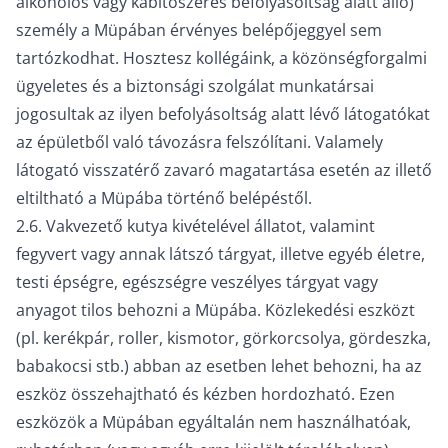
alkoholos vagy kábítószeres befolyásoltság alatt álló)
személy a Müpában érvényes belépőjeggyel sem
tartózkodhat. Hosztesz kollégáink, a közönségforgalmi
ügyeletes és a biztonsági szolgálat munkatársai
jogosultak az ilyen befolyásoltság alatt lévő látogatókat
az épületből való távozásra felszólítani. Valamely
látogató visszatérő zavaró magatartása esetén az illető
eltiltható a Müpába történő belépéstől.
2.6. Vakvezető kutya kivételével állatot, valamint
fegyvert vagy annak látszó tárgyat, illetve egyéb életre,
testi épségre, egészségre veszélyes tárgyat vagy
anyagot tilos behozni a Müpába. Közlekedési eszközt
(pl. kerékpár, roller, kismotor, görkorcsolya, gördeszka,
babakocsi stb.) abban az esetben lehet behozni, ha az
eszköz összehajtható és kézben hordozható. Ezen
eszközök a Müpában egyáltalán nem használhatóak,