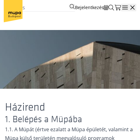
Bejelentkezés
Open
Házirend
1. Belépés a Müpába
1.1. A Müpát (értve ezalatt a Müpa épületét, valamint a
Müpa külső területén megvalósuló programok