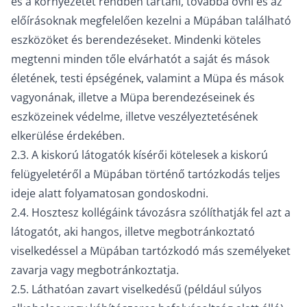
és a környezetet rendben tartani, továbbá óvni és az
előírásoknak megfelelően kezelni a Müpában található
eszközöket és berendezéseket. Mindenki köteles
megtenni minden tőle elvárhatót a saját és mások
életének, testi épségének, valamint a Müpa és mások
vagyonának, illetve a Müpa berendezéseinek és
eszközeinek védelme, illetve veszélyeztetésének
elkerülése érdekében.
2.3. A kiskorú látogatók kísérői kötelesek a kiskorú
felügyeletéről a Müpában történő tartózkodás teljes
ideje alatt folyamatosan gondoskodni.
2.4. Hosztesz kollégáink távozásra szólíthatják fel azt a
látogatót, aki hangos, illetve megbotránkoztató
viselkedéssel a Müpában tartózkodó más személyeket
zavarja vagy megbotránkoztatja.
2.5. Láthatóan zavart viselkedésű (például súlyos