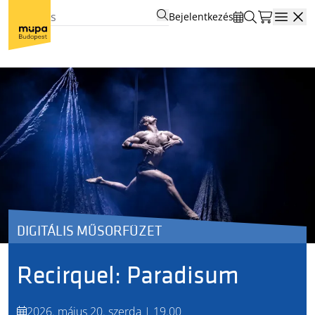
Bejelentkezés
Open
DIGITÁLIS MŰSORFÜZET
Recirquel: Paradisum
2026. május 20. szerda | 19.00