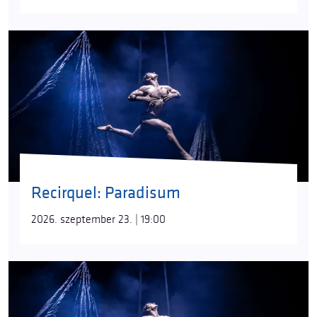
dobószámokban is láthattuk már.
A
Paradisum
közönsége levegő-karika számban
Seguí-Fábián Eszter
t csodálhatja meg, aki 2024 óta
a Recirquel tagja. Elsőként a
Kristály
ban
mutatkozott be légtorna-karika művészként,
hajfüggesztésben pedig a
Solus Amor
című
produkcióban debütált. A
Paradisum
mellett
szerepelt az
IMA
című előadásban is, 2025 óta pedig
a
Walk My World
ben dolgozik, amelyben előadóként
és a légi koreográfiák edzőjeként is közreműködik.
Recirquel: Paradisum
Írta:
Jászay Tamás
2026. szeptember 23. | 19:00