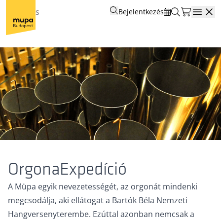
Bejelentkezés
Open
OrgonaExpedíció
A Müpa egyik nevezetességét, az orgonát mindenki
megcsodálja, aki ellátogat a Bartók Béla Nemzeti
Hangversenyterembe. Ezúttal azonban nemcsak a