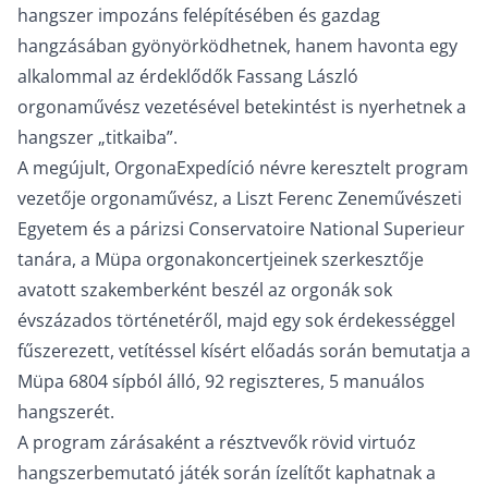
hangszer impozáns felépítésében és gazdag
hangzásában gyönyörködhetnek, hanem havonta egy
alkalommal az érdeklődők Fassang László
orgonaművész vezetésével betekintést is nyerhetnek a
hangszer „titkaiba”.
A megújult, OrgonaExpedíció névre keresztelt program
vezetője orgonaművész, a Liszt Ferenc Zeneművészeti
Egyetem és a párizsi Conservatoire National Superieur
tanára, a Müpa orgonakoncertjeinek szerkesztője
avatott szakemberként beszél az orgonák sok
évszázados történetéről, majd egy sok érdekességgel
fűszerezett, vetítéssel kísért előadás során bemutatja a
Müpa 6804 sípból álló, 92 regiszteres, 5 manuálos
hangszerét.
A program zárásaként a résztvevők rövid virtuóz
hangszerbemutató játék során ízelítőt kaphatnak a