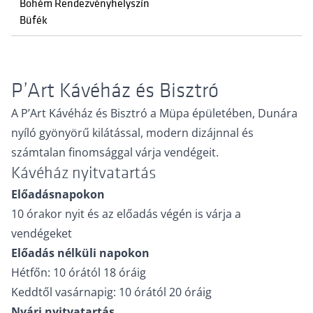
Bohém Rendezvényhelyszín
Büfék
P’Art Kávéház és Bisztró
A P’Art Kávéház és Bisztró a Müpa épületében, Dunára
nyíló gyönyörű kilátással, modern dizájnnal és
számtalan finomsággal várja vendégeit.
Kávéház nyitvatartás
Előadásnapokon
10 órakor nyit és az előadás végén is várja a
vendégeket
Előadás nélküli napokon
Hétfőn: 10 órától 18 óráig
Keddtől vasárnapig: 10 órától 20 óráig
Nyári nyitvatartás