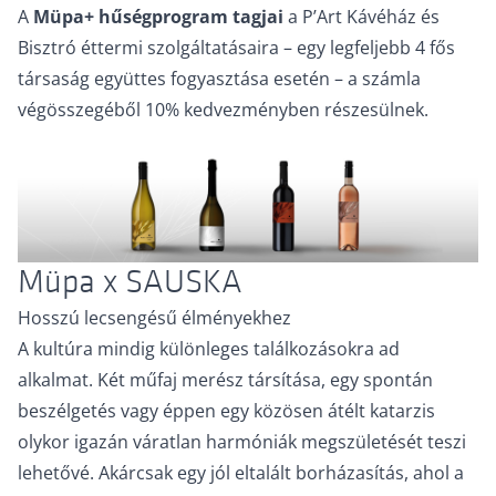
A
Müpa+ hűségprogram tagjai
a P’Art Kávéház és
Bisztró éttermi szolgáltatásaira – egy legfeljebb 4 fős
társaság együttes fogyasztása esetén – a számla
végösszegéből 10% kedvezményben részesülnek.
Müpa x SAUSKA
Hosszú lecsengésű élményekhez
A kultúra mindig különleges találkozásokra ad
alkalmat. Két műfaj merész társítása, egy spontán
beszélgetés vagy éppen egy közösen átélt katarzis
olykor igazán váratlan harmóniák megszületését teszi
lehetővé. Akárcsak egy jól eltalált borházasítás, ahol a