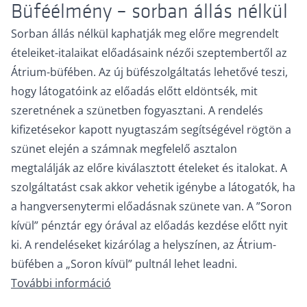
Büféélmény – sorban állás nélkül
Sorban állás nélkül kaphatják meg előre megrendelt
ételeiket-italaikat előadásaink nézői szeptembertől az
Átrium-büfében. Az új büfészolgáltatás lehetővé teszi,
hogy látogatóink az előadás előtt eldöntsék, mit
szeretnének a szünetben fogyasztani. A rendelés
kifizetésekor kapott nyugtaszám segítségével rögtön a
szünet elején a számnak megfelelő asztalon
megtalálják az előre kiválasztott ételeket és italokat. A
szolgáltatást csak akkor vehetik igénybe a látogatók, ha
a hangversenytermi előadásnak szünete van. A ”Soron
kívül” pénztár egy órával az előadás kezdése előtt nyit
ki. A rendeléseket kizárólag a helyszínen, az Átrium-
büfében a „Soron kívül” pultnál lehet leadni.
További információ