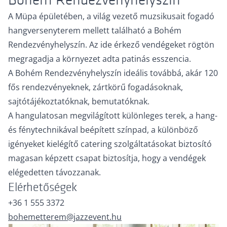
A Müpa épületében, a világ vezető muzsikusait fogadó
hangversenyterem mellett található a Bohém
Rendezvényhelyszín. Az ide érkező vendégeket rögtön
megragadja a környezet adta patinás esszencia.
A Bohém Rendezvényhelyszín ideális továbbá, akár 120
fős rendezvényeknek, zártkörű fogadásoknak,
sajtótájékoztatóknak, bemutatóknak.
A hangulatosan megvilágított különleges terek, a hang-
és fénytechnikával beépített színpad, a különböző
igényeket kielégítő catering szolgáltatásokat biztosító
magasan képzett csapat biztosítja, hogy a vendégek
elégedetten távozzanak.
Elérhetőségek
+36 1 555 3372
bohemetterem@jazzevent.hu