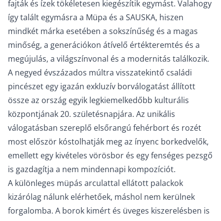
fajták és ízek tökéletesen kiegészítik egymást. Valahogy
így talált egymásra a Müpa és a SAUSKA, hiszen
mindkét márka esetében a sokszínűség és a magas
minőség, a generációkon átívelő értékteremtés és a
megújulás, a világszínvonal és a modernitás találkozik.
A negyed évszázados múltra visszatekintő családi
pincészet egy igazán exkluzív borválogatást állított
össze az ország egyik legkiemelkedőbb kulturális
központjának 20. születésnapjára. Az unikális
válogatásban szereplő elsőrangú fehérbort és rozét
most először kóstolhatják meg az ínyenc borkedvelők,
emellett egy kivételes vörösbor és egy fenséges pezsgő
is gazdagítja a nem mindennapi kompozíciót.
A különleges müpás arculattal ellátott palackok
kizárólag nálunk elérhetőek, máshol nem kerülnek
forgalomba. A borok kimért és üveges kiszerelésben is