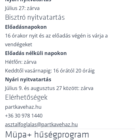
Július 27: zárva
Bisztró nyitvatartás
Előadásnapokon
16 órakor nyit és az előadás végén is várja a
vendégeket
Előadás nélküli napokon
Hétfőn: zárva
Keddtől vasárnapig: 16 órától 20 óráig
Nyári nyitvatartás
Július 9. és augusztus 27 között: zárva
Elérhetőségek
partkavehaz.hu
+36 30 978 1440
asztalfoglalas@partkavehaz.hu
Müpa+ hűségprogram