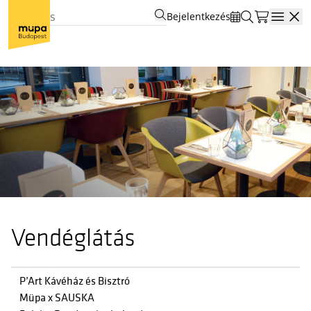
Bejelentkezés
Open
Vendéglátás
P’Art Kávéház és Bisztró
Müpa x SAUSKA