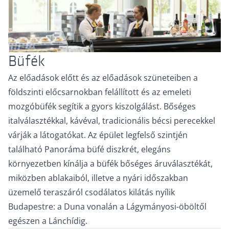
Büfék
Az előadások előtt és az előadások szüneteiben a
földszinti előcsarnokban felállított és az emeleti
mozgóbüfék segítik a gyors kiszolgálást. Bőséges
italválasztékkal, kávéval, tradicionális bécsi perecekkel
várják a látogatókat. Az épület legfelső szintjén
található Panoráma büfé diszkrét, elegáns
környezetben kínálja a büfék bőséges áruválasztékát,
miközben ablakaiból, illetve a nyári időszakban
üzemelő teraszáról csodálatos kilátás nyílik
Budapestre: a Duna vonalán a Lágymányosi-öböltől
egészen a Lánchídig.