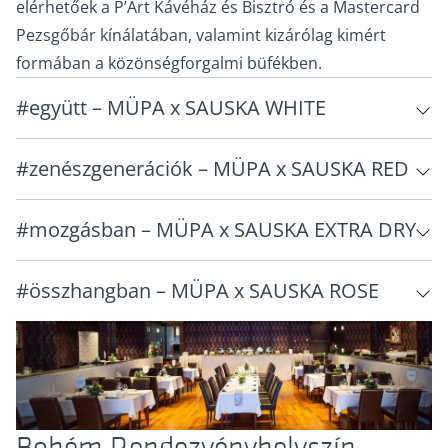
elérhetőek a P’Art Kávéház és Bisztró és a Mastercard
Pezsgőbár kínálatában, valamint kizárólag kimért
formában a közönségforgalmi büfékben.
#együtt – MÜPA x SAUSKA WHITE
#zenészgenerációk – MÜPA x SAUSKA RED
#mozgásban – MÜPA x SAUSKA EXTRA DRY
#összhangban – MÜPA x SAUSKA ROSE
Bohém Rendezvényhelyszín