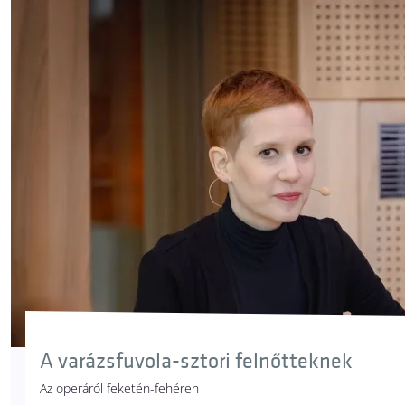
A varázsfuvola-sztori felnőtteknek
Az operáról feketén-fehéren