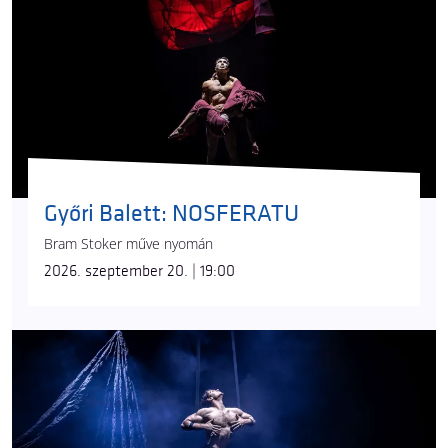
dobószámokban is láthattuk már.
A
Paradisum
közönsége levegő-karika számban is
két művészt csodálhat meg, akik eredetileg
mindketten a Recirquel Master Studio hallgatói
voltak.
Seguí-Fábián Eszter
a levegős
artistaszámok irányában képezte tovább magát,
majd a Kristály című produkcióban mutatkozott be
a Recirquel nézőinek. A társulat
Solus Amor
és
IMA
Győri Balett: NOSFERATU
című előadásának állandó fellépője.
Ignácz Ivett
a
Bram Stoker műve nyomán
Magyar Táncművészeti Egyetemen szerzett
2026. szeptember 20. | 19:00
diplomát, a Recirquel nézői a
Kristály
ban láthatták
karikán.
Az előadás zeneszerzője a Recirquel „házi
komponistája”,
Szirtes Edina
, akivel Vági Bence már
a sokadik alkotáson dolgozott együtt. Az Erkel
Ferenc-díjas énekesnő és komponista
együttműködött többek között a Baltazár