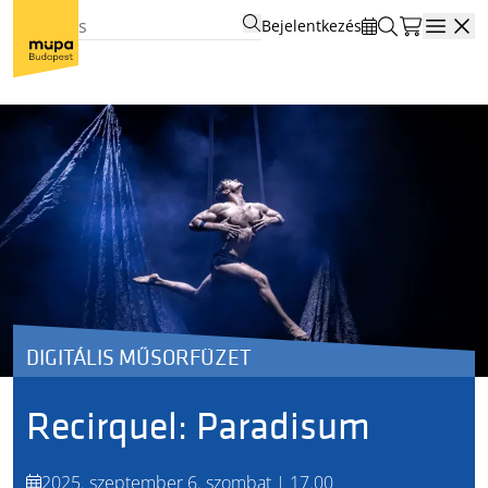
Bejelentkezés
Open
DIGITÁLIS MŰSORFÜZET
Recirquel: Paradisum
2025. szeptember 6. szombat | 17.00