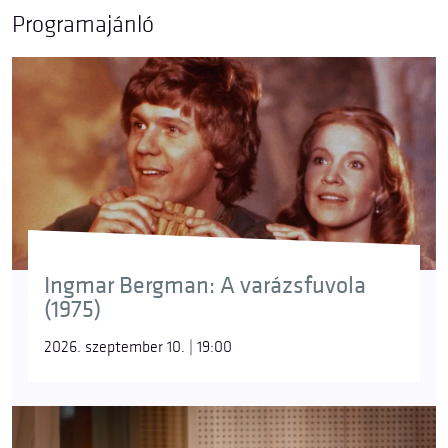
elő a Müpában:
© Huszti István
© Marco Borggreve
Programajánló
© Marco Borggreve
© Bézsenyi Zsolt
© Csibi Szilvia / Müpa
Ingmar Bergman: A varázsfuvola
(1975)
© Cseke Csilla
2026. szeptember 10. | 19:00