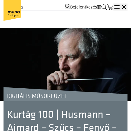
Bejelentkezés
Open
DIGITÁLIS MŰSORFÜZET
Kurtág 100 | Husmann –
Aimard – Szűcs – Fenyő –