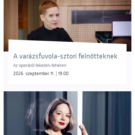
A varázsfuvola-sztori felnőtteknek
Az operáról feketén-fehéren
2026. szeptember 11. | 19:00