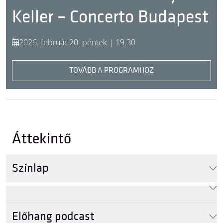
Keller – Concerto Budapest
2026. február 20. péntek | 19.30
TOVÁBB A PROGRAMHOZ
Áttekintő
Színlap
Kurtág György
Előhang podcast
Kettősverseny, op. 27, No. 2