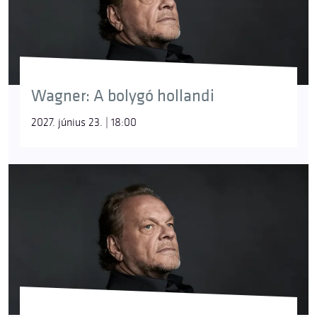
A hattyú Lohengrin csónakját húzza; a titokzatos,
nem evilági eredet jelképe. Az opera legvégén
visszaváltozik Elza halottnak hitt öccsévé, akit
Ortrud varázslata tartott fogva.
Wagner: A bolygó hollandi
kísértethajó
[A bolygó hollandi]
2027. június 23. | 18:00
Az örök bolyongásra ítélt Hollandi átok sújtotta
hajója, mely szerencsétlenséget hoz mindenkire, aki
találkozik vele. A babona szerint kapitánya
megesküdött az ördögnek, hogy megkerüli a
Jóreménység-fokát viharban is, még ha az
örökkévalóságig kell is hajóznia. Büntetésül arra
kárhoztatott, hogy az idők végezetéig a tengereket
járja. Wagner operájában hétévente kiköthet: ha
talál egy nőt, aki hűségével megváltja, megtörik az
átok.