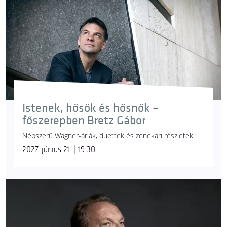
kérdést – felfedi kilétét: ő Parsifal fia, a Szent Grál
Hartmut Schörghofer
lovagja.
gyűrű
[Ring]
© Hirling Bálint, Müpa
A Rajna aranyából készült varázserejű gyűrű, amely
korlátlan hatalmat ad viselőjének. A totális hatalom
jelképe – de átok ül rajta.
Istenek, hősök és hősnők –
főszerepben Bretz Gábor
Népszerű Wagner-áriák, duettek és zenekari részletek
2027. június 21. | 19:30
hattyú
[Lohengrin]