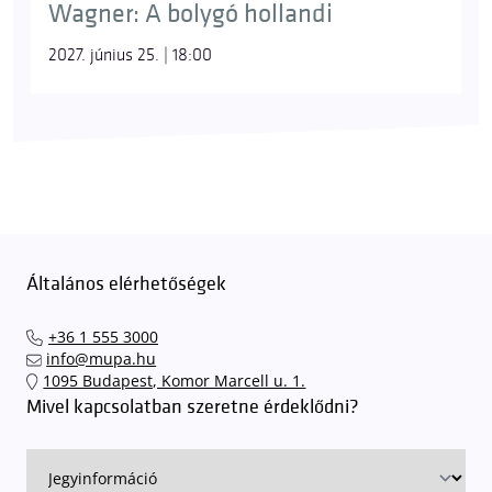
Wagner: A bolygó hollandi
Kovácsdal
[Ring]
2027. június 25. | 18:00
A címszereplő énekli a
Siegfried
1. felvonásában,
miközben apja széttört kardját, a Notungot
kovácsolja, hogy azzal legyőzhesse a kincset őrző
sárkányt.
Általános elérhetőségek
+36 1 555 3000
info@mupa.hu
1095 Budapest, Komor Marcell u. 1.
ködsisak
Mivel kapcsolatban szeretne érdeklődni?
[Ring]
Varázserejű tárgy, amely lehetővé teszi viselőjének,