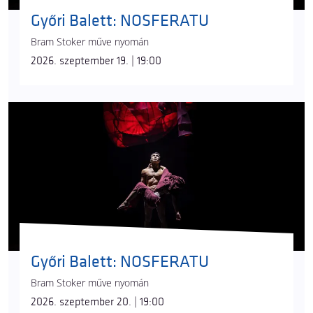
Gábor
t. Ők hárman számos Recirquel-
Győri Balett: NOSFERATU
produkcióban léptek már színpadra kiemelkedő
szólistaként, az
IMA
állandó főszereplői, emellett a
Bram Stoker műve nyomán
kreatív munkafolyamatokban is alkotótársakként
2026. szeptember 19. | 19:00
vannak jelen.
© Hirling Bálint
Az előadást lengőrúddal nyitó
Fehér Ádám
, aki az
artistaképzőben kínai rúdra specializálódott,
duójával világszerte számos cirkuszfesztiválon
lépett fel és nyert rangos díjakat. 2019 óta dolgozik
a Recirquellel, a
Kristály
és a
Solus Amor
című
produkcióban többek között lengőrúd- és
Győri Balett: NOSFERATU
dobószámokban is láthattuk már.
Bram Stoker műve nyomán
A
Paradisum
közönsége levegő-karika számban
2026. szeptember 20. | 19:00
Ignácz Ivett
et csodálhatja meg, aki a Magyar