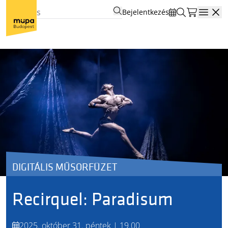
Bejelentkezés
Open
DIGITÁLIS MŰSORFÜZET
Recirquel: Paradisum
2025. október 31. péntek | 19.00