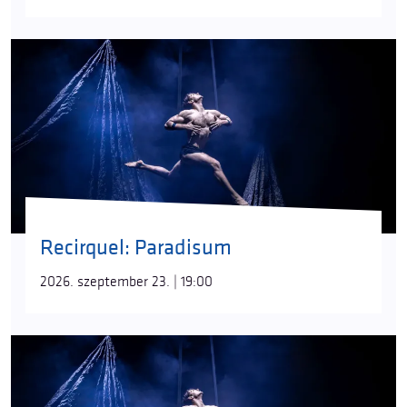
Táncművészeti Egyetemen szerzett diplomát, a
Recirquel nézői a
Kristály
ban láthatták karikán.
Írta:
Jászay Tamás
Recirquel: Paradisum
2026. szeptember 23. | 19:00