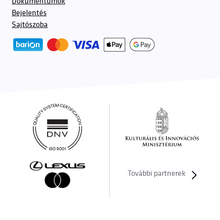
Dokumentumok
Bejelentés
Sajtószoba
További partnerek