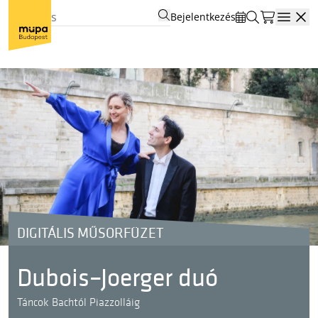
Bejelentkezés
Open
DIGITÁLIS MŰSORFÜZET
Dubois–Joerger duó
Táncok Bachtól Piazzolláig