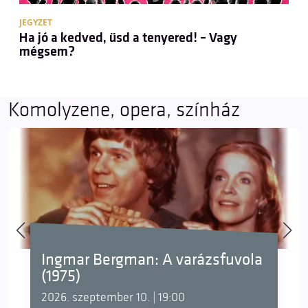
JEGYZET
Ha jó a kedved, üsd a tenyered! – Vagy
mégsem?
Komolyzene, opera, színház
Ingmar Bergman: A varázsfuvola
(1975)
2026. szeptember 10. | 19:00