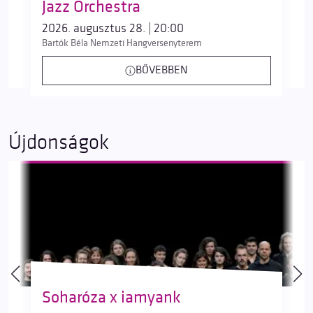
Jazz Orchestra
2026. augusztus 28. | 20:00
Bartók Béla Nemzeti Hangversenyterem
BŐVEBBEN
Újdonságok
Soharóza x iamyank