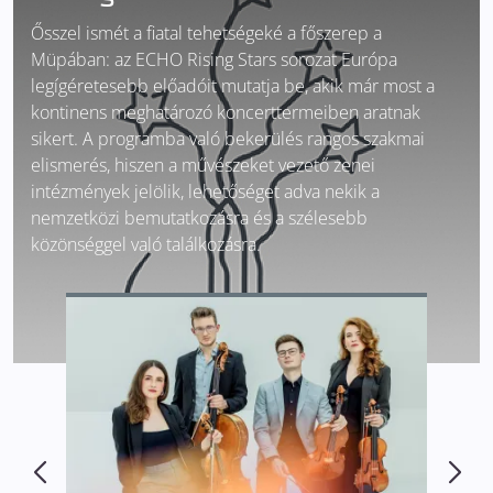
Ősszel ismét a fiatal tehetségeké a főszerep a
Müpában: az ECHO Rising Stars sorozat Európa
legígéretesebb előadóit mutatja be, akik már most a
kontinens meghatározó koncerttermeiben aratnak
sikert. A programba való bekerülés rangos szakmai
elismerés, hiszen a művészeket vezető zenei
intézmények jelölik, lehetőséget adva nekik a
nemzetközi bemutatkozásra és a szélesebb
közönséggel való találkozásra.