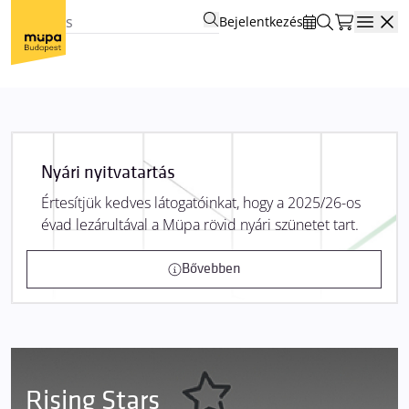
Bejelentkezés
Open
Nyári nyitvatartás
Értesítjük kedves látogatóinkat, hogy a 2025/26-os
évad lezárultával a Müpa rövid nyári szünetet tart.
Bővebben
Rising Stars