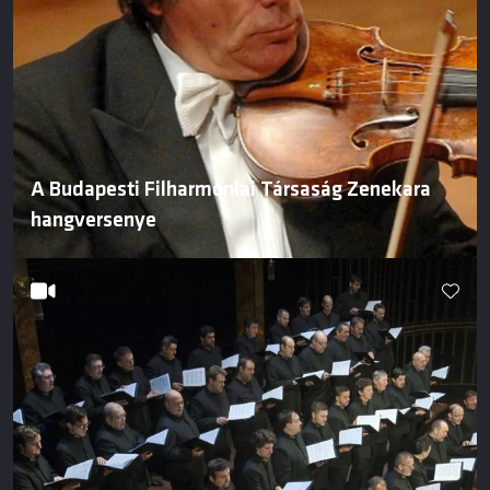
A Budapesti Filharmóniai Társaság Zenekara
hangversenye