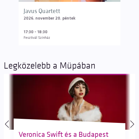
Javus Quartett
Ava B
2026. november 20. péntek
2026. 
17:30 - 18:30
20:00 
Fesztivál Színház
Fesztivá
Legközelebb a Müpában
Veronica Swift és a Budapest