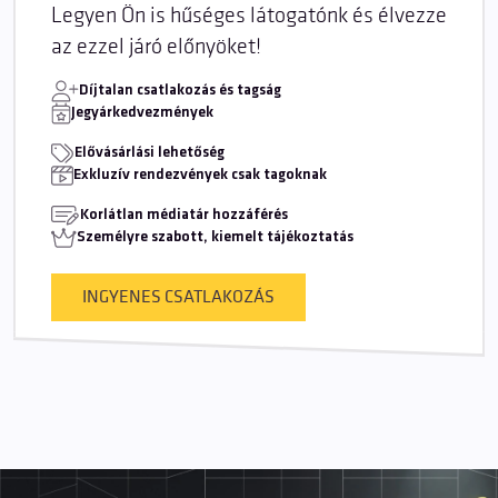
Legyen Ön is hűséges látogatónk és élvezze
az ezzel járó előnyöket!
Díjtalan csatlakozás és tagság
Jegyárkedvezmények
Elővásárlási lehetőség
Exkluzív rendezvények csak tagoknak
Korlátlan médiatár hozzáférés
Személyre szabott, kiemelt tájékoztatás
INGYENES CSATLAKOZÁS