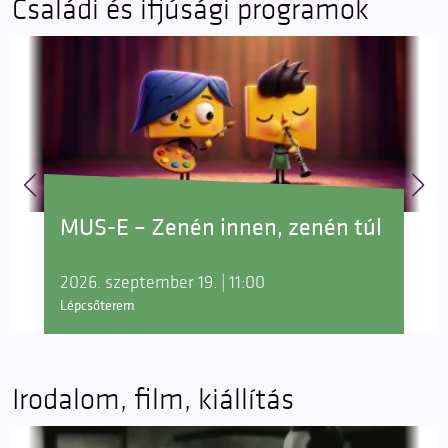
Családi és ifjúsági programok
MUS-E – Zenén innen, zenén túl
2026. szeptember 19. | 11:00
Lépcsőterem
Irodalom, film, kiállítás