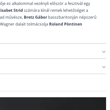
je ez alkalommal vezényli először a fesztivál egy
lisabet Strid
számára kínál remek lehetőséget a
évad művésze,
Bretz Gábor
basszbaritonján népszerű
 Wagner dalait tolmácsolja
Roland Pöntinen