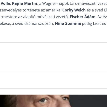
 Volle
.
Rajna Martin
, a Wagner-napok társ-művészeti vezető
zenvedélyes története az amerikai
Corby Welch
és a svéd
E
rmestere az alapító művészeti vezető,
Fischer Ádám
. Az 
nekese, a svéd drámai szoprán,
Nina Stemme
pedig Liszt és