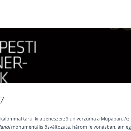
7
alommal tárul ki a zeneszerző univerzuma a Müpában. Az id
landi
monumentális ősváltozata, három felvonásban, ám eg