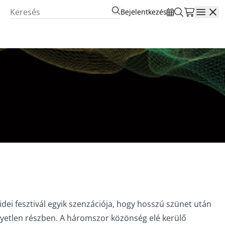
Bejelentkezés
Open
ei fesztivál egyik szenzációja, hogy hosszú szünet után
yetlen részben. A háromszor közönség elé kerülő