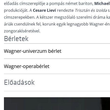
előadás címszereplője a pompás német bariton,
Michael
produkcióját. A
Cesare Lievi
rendezte
Trisztán és Izolda
s
címszerepekben. A kétszer megszólaló szerelmi dráma ka
áriák csendülnek fel, korunk egyik legnagyobb Wagner-é
zongorakíséretével.
Bérletek
Wagner-univerzum bérlet
Wagner-operabérlet
Előadások