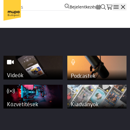
Bejelentkezés
Open
Videók
Podcastek
Közvetítések
Kiadványok