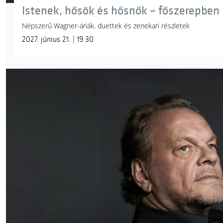
Istenek, hősök és hősnők – főszerepben 
Népszerű Wagner-áriák, duettek és zenekari részletek
2027. június 21. | 19:30