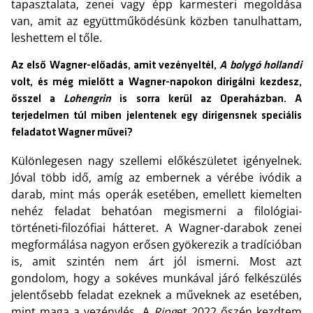
tapasztalata, zenei vagy épp karmesteri megoldása
van, amit az együttműködésünk közben tanulhattam,
leshettem el tőle.
Az első Wagner-előadás, amit vezényeltél,
A bolygó hollandi
volt, és még mielőtt a Wagner-napokon dirigálni kezdesz,
ősszel a
Lohengrin
is sorra kerül az Operaházban. A
terjedelmen túl miben jelentenek egy dirigensnek speciális
feladatot Wagner művei?
Különlegesen nagy szellemi előkészületet igényelnek.
Jóval több idő, amíg az embernek a vérébe ivódik a
darab, mint más operák esetében, emellett kiemelten
nehéz feladat behatóan megismerni a filológiai-
történeti-filozófiai hátteret. A Wagner-darabok zenei
megformálása nagyon erősen gyökerezik a tradícióban
is, amit szintén nem árt jól ismerni. Most azt
gondolom, hogy a sokéves munkával járó felkészülés
jelentősebb feladat ezeknek a műveknek az esetében,
mint maga a vezénylés. A
Ring
et 2022 őszén kezdtem