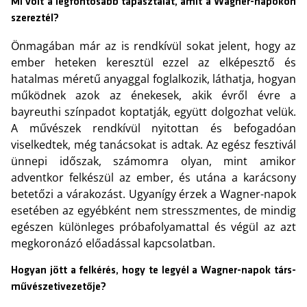
Mi volt a legfontosabb tapasztalat, amit a Wagner-napokon
szereztél?
Önmagában már az is rendkívül sokat jelent, hogy az
ember heteken keresztül ezzel az elképesztő és
hatalmas méretű anyaggal foglalkozik, láthatja, hogyan
működnek azok az énekesek, akik évről évre a
bayreuthi színpadot koptatják, együtt dolgozhat velük.
A művészek rendkívül nyitottan és befogadóan
viselkedtek, még tanácsokat is adtak. Az egész fesztivál
ünnepi időszak, számomra olyan, mint amikor
adventkor felkészül az ember, és utána a karácsony
betetőzi a várakozást. Ugyanígy érzek a Wagner-napok
esetében az egyébként nem stresszmentes, de mindig
egészen különleges próbafolyamattal és végül az azt
megkoronázó előadással kapcsolatban.
Hogyan jött a felkérés, hogy te legyél a Wagner-napok társ-
művészetivezetője?