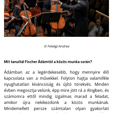
© Felvégi Andrea
Mit tanultál Fischer Ádámtól a közös munka során?
Ádámban az a legérdekesebb, hogy mennyire élő
kapcsolata van a művekkel. Folyton hajtja valamiféle
nyughatatlan kíváncsiság és újító törekvés. Minden
évben megosztja velünk, épp mire jött rá a
Ring
ben, és
számomra ettől mindig izgalmas marad a feladat,
amikor újra nekikezdünk a közös munkának.
Mindemellett persze számtalan olyan gyakorlati