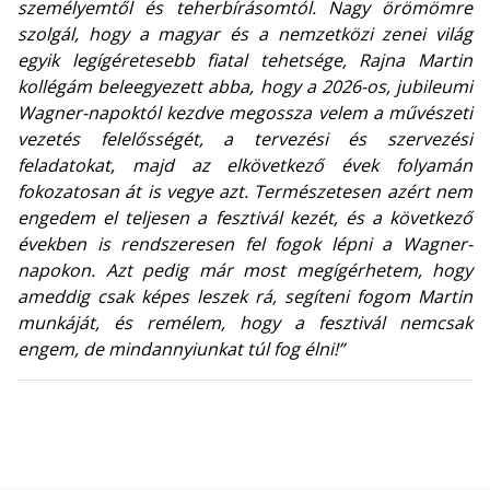
személyemtől és teherbírásomtól. Nagy örömömre
szolgál, hogy a magyar és a nemzetközi zenei világ
egyik legígéretesebb fiatal tehetsége, Rajna Martin
kollégám beleegyezett abba, hogy a 2026-os, jubileumi
Wagner-napoktól kezdve megossza velem a művészeti
vezetés felelősségét, a tervezési és szervezési
feladatokat, majd az elkövetkező évek folyamán
fokozatosan át is vegye azt. Természetesen azért nem
engedem el teljesen a fesztivál kezét, és a következő
években is rendszeresen fel fogok lépni a Wagner-
napokon. Azt pedig már most megígérhetem, hogy
ameddig csak képes leszek rá, segíteni fogom Martin
munkáját, és remélem, hogy a fesztivál nemcsak
engem, de mindannyiunkat túl fog élni!”