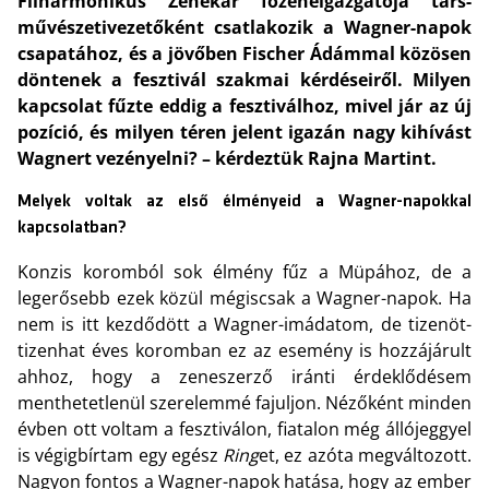
Filharmonikus Zenekar főzeneigazgatója társ-
művészetivezetőként csatlakozik a Wagner-napok
csapatához, és a jövőben Fischer Ádámmal közösen
döntenek a fesztivál szakmai kérdéseiről. Milyen
kapcsolat fűzte eddig a fesztiválhoz, mivel jár az új
pozíció, és milyen téren jelent igazán nagy kihívást
Wagnert vezényelni? – kérdeztük Rajna Martint.
Melyek voltak az első élményeid a Wagner-napokkal
kapcsolatban?
Konzis koromból sok élmény fűz a Müpához, de a
legerősebb ezek közül mégiscsak a Wagner-napok. Ha
nem is itt kezdődött a Wagner-imádatom, de tizenöt-
tizenhat éves koromban ez az esemény is hozzájárult
ahhoz, hogy a zeneszerző iránti érdeklődésem
menthetetlenül szerelemmé fajuljon. Nézőként minden
évben ott voltam a fesztiválon, fiatalon még állójeggyel
is végigbírtam egy egész
Ring
et, ez azóta megváltozott.
Nagyon fontos a Wagner-napok hatása, hogy az ember