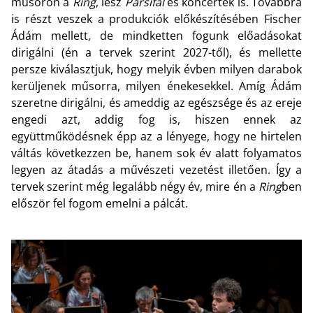
műsoron a
Ring
, lesz
Parsifal
és koncertek is. Továbbra
is részt veszek a produkciók előkészítésében Fischer
Ádám mellett, de mindketten fogunk előadásokat
dirigálni (én a tervek szerint 2027-től), és mellette
persze kiválasztjuk, hogy melyik évben milyen darabok
kerüljenek műsorra, milyen énekesekkel. Amíg Ádám
szeretne dirigálni, és ameddig az egészsége és az ereje
engedi azt, addig fog is, hiszen ennek az
együttműködésnek épp az a lényege, hogy ne hirtelen
váltás következzen be, hanem sok év alatt folyamatos
legyen az átadás a művészeti vezetést illetően. Így a
tervek szerint még legalább négy év, mire én a
Ring
ben
először fel fogom emelni a pálcát.