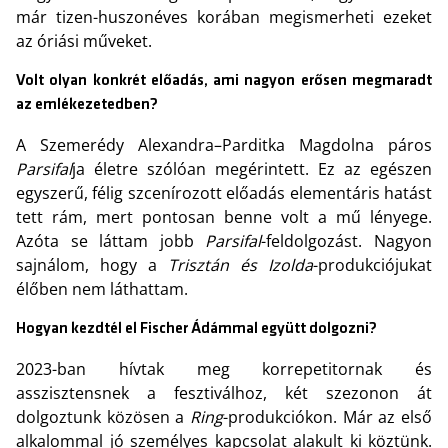
már tizen-huszonéves korában megismerheti ezeket
az óriási műveket.
Volt olyan konkrét előadás, ami nagyon erősen megmaradt
az emlékezetedben?
A Szemerédy Alexandra–Parditka Magdolna páros
Parsifal
ja életre szólóan megérintett. Ez az egészen
egyszerű, félig szcenírozott előadás elementáris hatást
tett rám, mert pontosan benne volt a mű lényege.
Azóta se láttam jobb
Parsifal
-feldolgozást. Nagyon
sajnálom, hogy a
Trisztán és Izolda
-produkciójukat
élőben nem láthattam.
Hogyan kezdtél el Fischer Ádámmal együtt dolgozni?
2023-ban hívtak meg korrepetitornak és
asszisztensnek a fesztiválhoz, két szezonon át
dolgoztunk közösen a
Ring
-produkciókon. Már az első
alkalommal jó személyes kapcsolat alakult ki köztünk.