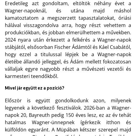
Eredetileg azt gondoltam, eltöltök néhány évet a
Wagner-napoknál, és utána majd máshol
kamatoztatom a megszerzett tapasztalatokat, óriási
hálával visszagondolva arra, hogy részt vehettem a
produkciókban, és jobban elmerülhettem a művekben.
2024 nyara után érkezett a felkérés a Wagner-napok
stábjától, elsősorban Fischer Ádámtól és Káel Csabától,
hogy ezzel a titulussal lépjek be a Wagner-napok
életébe állandó jelleggel, és Ádám mellett fokozatosan
vállaljak egyre nagyobb részt a művészeti vezetői és
karmesteri teendőkből.
Mivel jár együtt ez a pozíció?
Először is együtt gondolkodunk azon, milyenek
legyenek a következő fesztiválok. 2026-ban a Wagner-
napok 20, Bayreuth pedig 150 éves lesz, ez az év tehát
hatalmas Wagner-ünnepnek ígérkezik itthon és
külföldön egyaránt. A Müpában kétszer szerepel majd