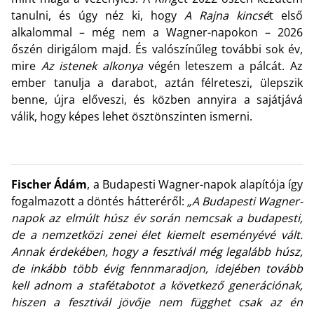
tanulni, és úgy néz ki, hogy
A Rajna kincsé
t első
alkalommal – még nem a Wagner-napokon – 2026
őszén dirigálom majd. És valószínűleg további sok év,
mire
Az istenek alkonya
végén leteszem a pálcát. Az
ember tanulja a darabot, aztán félreteszi, ülepszik
benne, újra előveszi, és közben annyira a sajátjává
válik, hogy képes lehet ösztönszinten ismerni.
Fischer Ádám
, a Budapesti Wagner-napok alapítója így
fogalmazott a döntés hátteréről:
„A Budapesti Wagner-
napok az elmúlt húsz év során nemcsak a budapesti,
de a nemzetközi zenei élet kiemelt eseményévé vált.
Annak érdekében, hogy a fesztivál még legalább húsz,
de inkább több évig fennmaradjon, idejében tovább
kell adnom a stafétabotot a következő generációnak,
hiszen a fesztivál jövője nem függhet csak az én