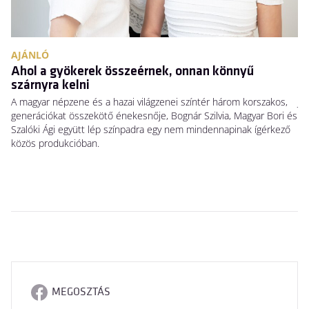
AJÁNLÓ
A
Ahol a gyökerek összeérnek, onnan könnyű
N
szárnyra kelni
Há
A magyar népzene és a hazai világzenei színtér három korszakos,
Ja
generációkat összekötő énekesnője, Bognár Szilvia, Magyar Bori és
Sw
Szalóki Ági együtt lép színpadra egy nem mindennapinak ígérkező
ho
közös produkcióban.
MEGOSZTÁS