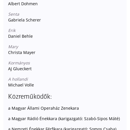
Albert Dohmen
Senta
Gabriela Scherer
Erik
Daniel Behle
Mary
Christa Mayer
Kormányos
AJ Glueckert
A hollandi
Michael Volle
Közreműködők:
a Magyar Állami Operaház Zenekara
a Magyar Rádió Énekkara (karigazgató: Szabó-Sipos Máté)
a Nemzeti Énekkar Férfikara (karigazgató: Somos Csaba)