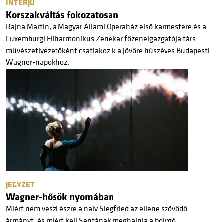
INTERJÚ
Korszakváltás fokozatosan
Rajna Martin, a Magyar Állami Operaház első karmestere és a
Luxemburgi Filharmonikus Zenekar főzeneigazgatója társ-
művészetivezetőként csatlakozik a jövőre húszéves Budapesti
Wagner-napokhoz.
JEGYZET
Wagner-hősök nyomában
Miért nem veszi észre a naiv Siegfried az ellene szövődő
ármányt, és miért kell Sentának meghalnia a bolygó