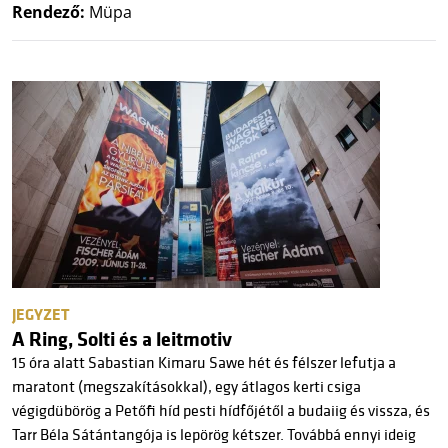
Rendező:
Müpa
JEGYZET
A Ring, Solti és a leitmotiv
15 óra alatt Sabastian Kimaru Sawe hét és félszer lefutja a
maratont (megszakításokkal), egy átlagos kerti csiga
végigdübörög a Petőfi híd pesti hídfőjétől a budaiig és vissza, és
Tarr Béla Sátántangója is lepörög kétszer. Továbbá ennyi ideig