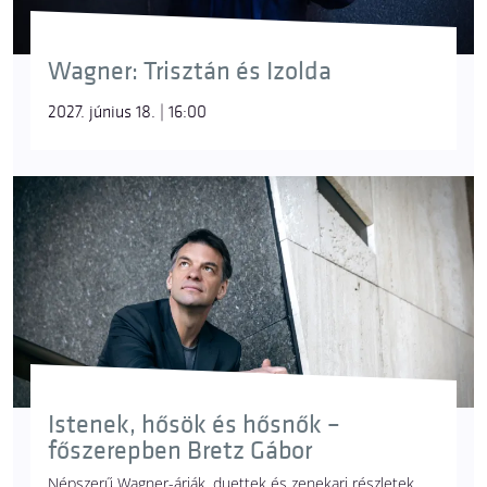
Wagner: Trisztán és Izolda
2027. június 18. | 16:00
Istenek, hősök és hősnők –
főszerepben Bretz Gábor
Népszerű Wagner-áriák, duettek és zenekari részletek