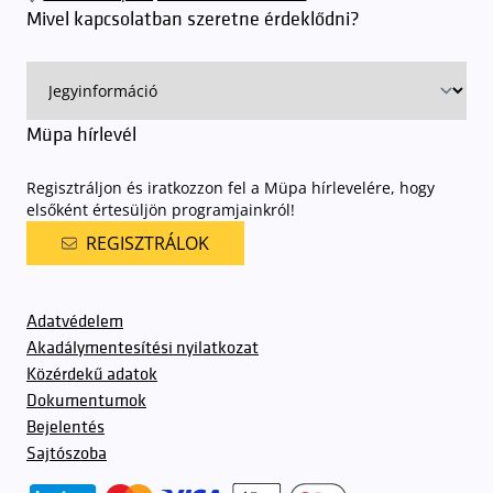
rendjének részletes leírása
elérhető itt
.
Mivel kapcsolatban szeretne érdeklődni?
Müpa hírlevél
Regisztráljon és iratkozzon fel a Müpa hírlevelére, hogy
elsőként értesüljön programjainkról!
REGISZTRÁLOK
Adatvédelem
Akadálymentesítési nyilatkozat
Közérdekű adatok
Dokumentumok
Bejelentés
Sajtószoba