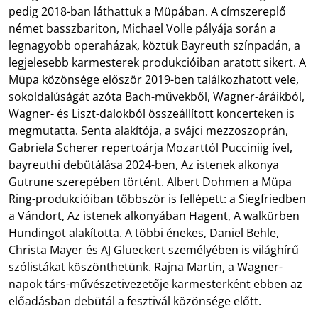
pedig 2018-ban láthattuk a Müpában. A címszereplő
német basszbariton, Michael Volle pályája során a
legnagyobb operaházak, köztük Bayreuth színpadán, a
legjelesebb karmesterek produkcióiban aratott sikert. A
Müpa közönsége először 2019-ben találkozhatott vele,
sokoldalúságát azóta Bach-művekből, Wagner-áráikból,
Wagner- és Liszt-dalokból összeállított koncerteken is
megmutatta. Senta alakítója, a svájci mezzoszoprán,
Gabriela Scherer repertoárja Mozarttól Pucciniig ível,
bayreuthi debütálása 2024-ben, Az istenek alkonya
Gutrune szerepében történt. Albert Dohmen a Müpa
Ring-produkcióiban többször is fellépett: a Siegfriedben
a Vándort, Az istenek alkonyában Hagent, A walkürben
Hundingot alakította. A többi énekes, Daniel Behle,
Christa Mayer és AJ Glueckert személyében is világhírű
szólistákat köszönthetünk. Rajna Martin, a Wagner-
napok társ-művészetivezetője karmesterként ebben az
előadásban debütál a fesztivál közönsége előtt.