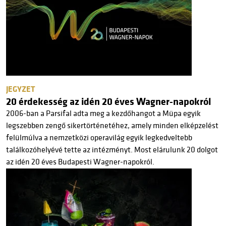
JEGYZET
20 érdekesség az idén 20 éves Wagner-napokról
2006-ban a Parsifal adta meg a kezdőhangot a Müpa egyik
legszebben zengő sikertörténetéhez, amely minden elképzelést
felülmúlva a nemzetközi operavilág egyik legkedveltebb
találkozóhelyévé tette az intézményt. Most elárulunk 20 dolgot
az idén 20 éves Budapesti Wagner-napokról.