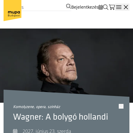
Bejelentkezés
Open
komolyzene, opera, színház
Wagner: A bolygó hollandi
2027. június 23. szerda