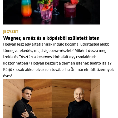
JEGYZET
Wagner, a méz és a köpésből született isten
Hogyan lesz egy ártatlannak induló kocsmai ugratásból előbb
tömegverekedés, majd vígopera-részlet? Miként ússza meg
Izolda és Trisztán a keserves kínhalált egy csodalének
köszönhetően? Hogyan készült a germán istenek bódító itala?
Kérjük, csak akkor olvasson tovább, ha Ön már elmúlt tizennyolc
éves!