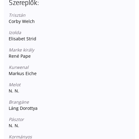
Szereplők:
Trisztán
Corby Welch
Izolda
Elisabet Strid
Marke király
René Pape
Kurwenal
Markus Eiche
Melot
N. N.
Brangäne
Láng Dorottya
Pásztor
N. N.
Kormányos