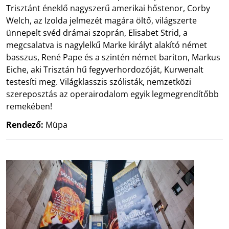
Trisztánt éneklő nagyszerű amerikai hőstenor, Corby
Welch, az Izolda jelmezét magára öltő, világszerte
ünnepelt svéd drámai szoprán, Elisabet Strid, a
megcsalatva is nagylelkű Marke királyt alakító német
basszus, René Pape és a szintén német bariton, Markus
Eiche, aki Trisztán hű fegyverhordozóját, Kurwenalt
testesíti meg. Világklasszis szólisták, nemzetközi
szereposztás az operairodalom egyik legmegrendítőbb
remekében!
Rendező:
Müpa