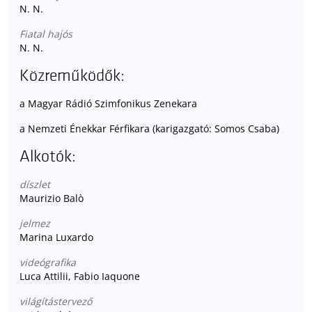
N. N.
Fiatal hajós
N. N.
Közreműködők:
a Magyar Rádió Szimfonikus Zenekara
a Nemzeti Énekkar Férfikara (karigazgató: Somos Csaba)
Alkotók:
díszlet
Maurizio Balò
jelmez
Marina Luxardo
videógrafika
Luca Attilii, Fabio Iaquone
világítástervező