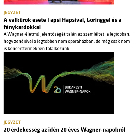
JEGYZET
A valkűrök esete Tapsi Hapsival, Göringgel és a
fénykardokkal
A Wagner-életmű jelentőségét talán az szemlélteti a legjobban,
hogy zenéjével a legtöbben nem operaházban, de még csak nem
is koncerttermekben találkozunk.
JEGYZET
20 érdekesség az idén 20 éves Wagner-napokról