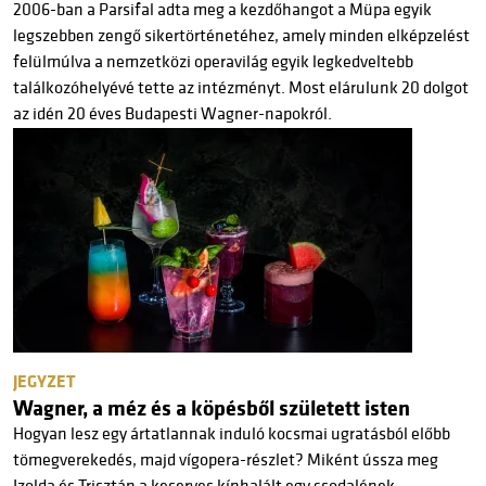
2006-ban a Parsifal adta meg a kezdőhangot a Müpa egyik
legszebben zengő sikertörténetéhez, amely minden elképzelést
felülmúlva a nemzetközi operavilág egyik legkedveltebb
találkozóhelyévé tette az intézményt. Most elárulunk 20 dolgot
az idén 20 éves Budapesti Wagner-napokról.
JEGYZET
Wagner, a méz és a köpésből született isten
Hogyan lesz egy ártatlannak induló kocsmai ugratásból előbb
tömegverekedés, majd vígopera-részlet? Miként ússza meg