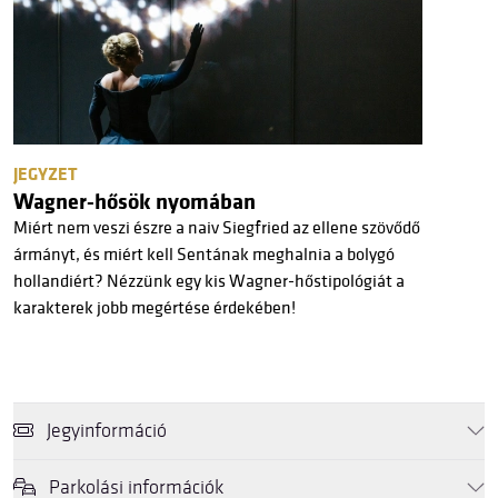
JEGYZET
Wagner-hősök nyomában
Miért nem veszi észre a naiv Siegfried az ellene szövődő
ármányt, és miért kell Sentának meghalnia a bolygó
hollandiért? Nézzünk egy kis Wagner-hőstipológiát a
karakterek jobb megértése érdekében!
Jegyinformáció
Parkolási információk
Online és személyesen erre az előadásra jegyét
Müpa