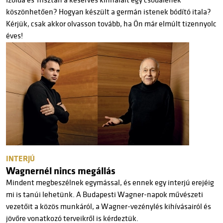
Izolda és Trisztán a keserves kínhalált egy csodalének
köszönhetően? Hogyan készült a germán istenek bódító itala?
Kérjük, csak akkor olvasson tovább, ha Ön már elmúlt tizennyolc
éves!
INTERJÚ
Wagnernél nincs megállás
Mindent megbeszélnek egymással, és ennek egy interjú erejéig
mi is tanúi lehetünk. A Budapesti Wagner-napok művészeti
vezetőit a közös munkáról, a Wagner-vezénylés kihívásairól és
jövőre vonatkozó terveikről is kérdeztük.