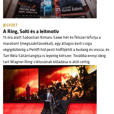
JEGYZET
A Ring, Solti és a leitmotiv
15 óra alatt Sabastian Kimaru Sawe hét és félszer lefutja a
maratont (megszakításokkal), egy átlagos kerti csiga
végigdübörög a Petőfi híd pesti hídfőjétől a budaiig és vissza, és
Tarr Béla Sátántangója is lepörög kétszer. Továbbá ennyi ideig
tart Wagner Ring-ciklusának előadása is ától cettig.