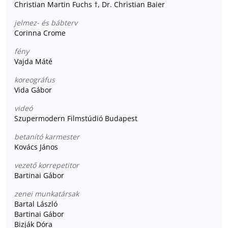
Christian Martin Fuchs †, Dr. Christian Baier
jelmez- és bábterv
Corinna Crome
fény
Vajda Máté
koreográfus
Vida Gábor
videó
Szupermodern Filmstúdió Budapest
betanító karmester
Kovács János
vezető korrepetitor
Bartinai Gábor
zenei munkatársak
Bartal László
Bartinai Gábor
Bizják Dóra