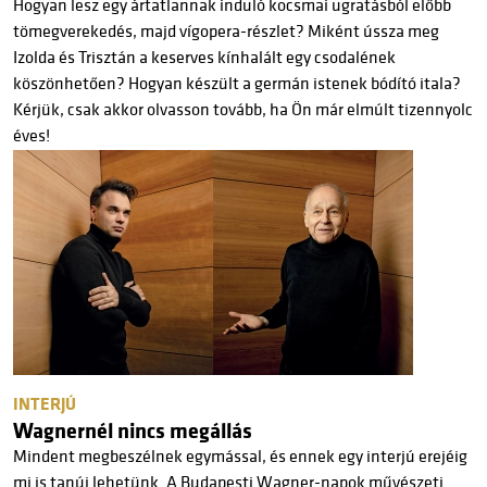
Hogyan lesz egy ártatlannak induló kocsmai ugratásból előbb
tömegverekedés, majd vígopera-részlet? Miként ússza meg
Izolda és Trisztán a keserves kínhalált egy csodalének
köszönhetően? Hogyan készült a germán istenek bódító itala?
Kérjük, csak akkor olvasson tovább, ha Ön már elmúlt tizennyolc
éves!
INTERJÚ
Wagnernél nincs megállás
Mindent megbeszélnek egymással, és ennek egy interjú erejéig
mi is tanúi lehetünk. A Budapesti Wagner-napok művészeti