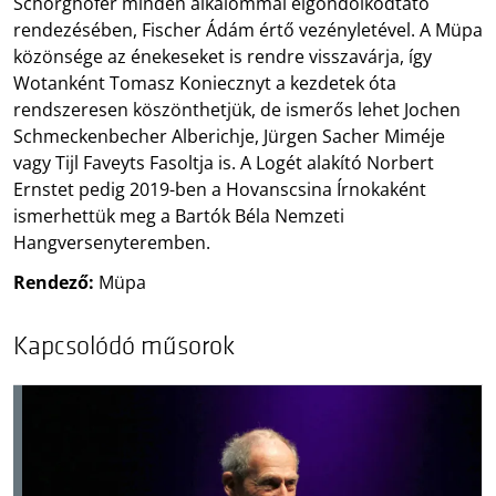
Schörghofer minden alkalommal elgondolkodtató
rendezésében, Fischer Ádám értő vezényletével. A Müpa
közönsége az énekeseket is rendre visszavárja, így
Wotanként Tomasz Koniecznyt a kezdetek óta
rendszeresen köszönthetjük, de ismerős lehet Jochen
Schmeckenbecher Alberichje, Jürgen Sacher Miméje
vagy Tijl Faveyts Fasoltja is. A Logét alakító Norbert
Ernstet pedig 2019-ben a Hovanscsina Írnokaként
ismerhettük meg a Bartók Béla Nemzeti
Hangversenyteremben.
Rendező:
Müpa
Kapcsolódó műsorok