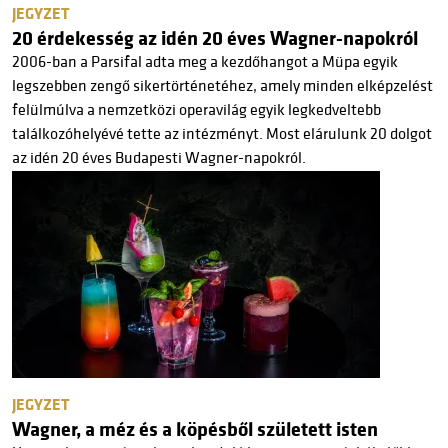
JEGYZET
20 érdekesség az idén 20 éves Wagner-napokról
2006-ban a Parsifal adta meg a kezdőhangot a Müpa egyik
legszebben zengő sikertörténetéhez, amely minden elképzelést
felülmúlva a nemzetközi operavilág egyik legkedveltebb
találkozóhelyévé tette az intézményt. Most elárulunk 20 dolgot
az idén 20 éves Budapesti Wagner-napokról.
JEGYZET
Wagner, a méz és a köpésből született isten