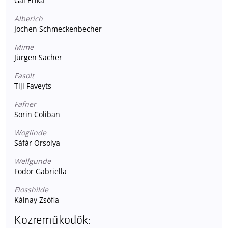
Gál Erika
Alberich
Jochen Schmeckenbecher
Mime
Jürgen Sacher
Fasolt
Tijl Faveyts
Fafner
Sorin Coliban
Woglinde
Sáfár Orsolya
Wellgunde
Fodor Gabriella
Flosshilde
Kálnay Zsófia
Közreműködők: