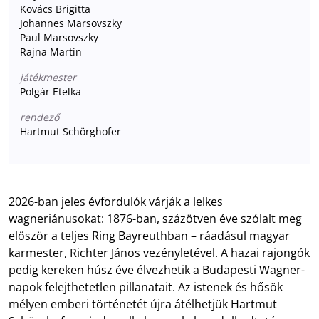
Kovács Brigitta
Johannes Marsovszky
Paul Marsovszky
Rajna Martin
játékmester
Polgár Etelka
rendező
Hartmut Schörghofer
2026-ban jeles évfordulók várják a lelkes
wagneriánusokat: 1876-ban, százötven éve szólalt meg
először a teljes Ring Bayreuthban – ráadásul magyar
karmester, Richter János vezényletével. A hazai rajongók
pedig kereken húsz éve élvezhetik a Budapesti Wagner-
napok felejthetetlen pillanatait. Az istenek és hősök
mélyen emberi történetét újra átélhetjük Hartmut