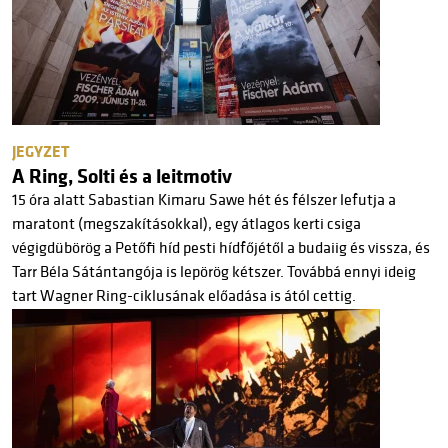
JEGYZET
A Ring, Solti és a leitmotiv
15 óra alatt Sabastian Kimaru Sawe hét és félszer lefutja a
maratont (megszakításokkal), egy átlagos kerti csiga
végigdübörög a Petőfi híd pesti hídfőjétől a budaiig és vissza, és
Tarr Béla Sátántangója is lepörög kétszer. Továbbá ennyi ideig
tart Wagner Ring-ciklusának előadása is ától cettig.