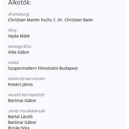
Alkotók:
dramaturg
Christian Martin Fuchs †, Dr. Christian Baier
fény
Vajda Máté
koreográfus
Vida Gábor
videó
Szupermodern Filmstúdió Budapest
betanító karmester
Kovács János
vezető korrepetitor
Bartinai Gábor
zenei munkatársak
Bartal László
Bartinai Gábor
Bizják Dóra