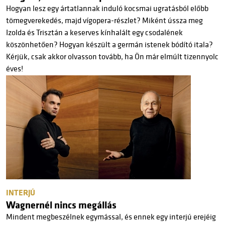
Hogyan lesz egy ártatlannak induló kocsmai ugratásból előbb
tömegverekedés, majd vígopera-részlet? Miként ússza meg
Izolda és Trisztán a keserves kínhalált egy csodalének
köszönhetően? Hogyan készült a germán istenek bódító itala?
Kérjük, csak akkor olvasson tovább, ha Ön már elmúlt tizennyolc
éves!
INTERJÚ
Wagnernél nincs megállás
Mindent megbeszélnek egymással, és ennek egy interjú erejéig