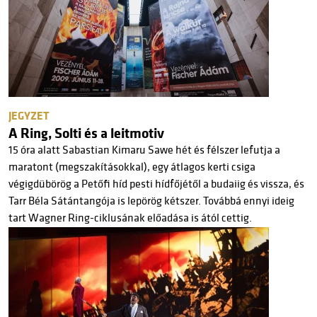
JEGYZET
A Ring, Solti és a leitmotiv
15 óra alatt Sabastian Kimaru Sawe hét és félszer lefutja a
maratont (megszakításokkal), egy átlagos kerti csiga
végigdübörög a Petőfi híd pesti hídfőjétől a budaiig és vissza, és
Tarr Béla Sátántangója is lepörög kétszer. Továbbá ennyi ideig
tart Wagner Ring-ciklusának előadása is ától cettig.