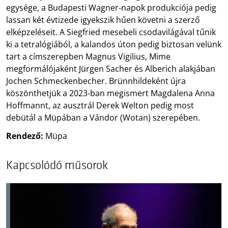
egysége, a Budapesti Wagner-napok produkciója pedig
lassan két évtizede igyekszik hűen követni a szerző
elképzeléseit. A Siegfried mesebeli csodavilágával tűnik
ki a tetralógiából, a kalandos úton pedig biztosan velünk
tart a címszerepben Magnus Vigilius, Mime
megformálójaként Jürgen Sacher és Alberich alakjában
Jochen Schmeckenbecher. Brünnhildeként újra
köszönthetjük a 2023-ban megismert Magdalena Anna
Hoffmannt, az ausztrál Derek Welton pedig most
debütál a Müpában a Vándor (Wotan) szerepében.
Rendező:
Müpa
Kapcsolódó műsorok