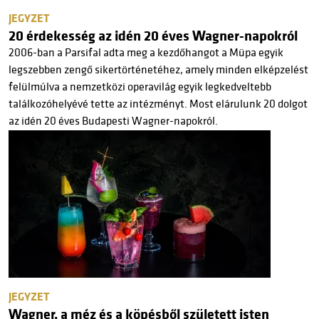
JEGYZET
20 érdekesség az idén 20 éves Wagner-napokról
2006-ban a Parsifal adta meg a kezdőhangot a Müpa egyik
legszebben zengő sikertörténetéhez, amely minden elképzelést
felülmúlva a nemzetközi operavilág egyik legkedveltebb
találkozóhelyévé tette az intézményt. Most elárulunk 20 dolgot
az idén 20 éves Budapesti Wagner-napokról.
JEGYZET
Wagner, a méz és a köpésből született isten