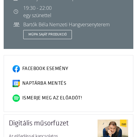
19:30 - 22:00
egy szünettel
Bartók Béla Nemzeti Hangversenyterem
MÜPA SAJÁT PRODUKCIÓ
FACEBOOK ESEMÉNY
NAPTÁRBA MENTÉS
ISMERJE MEG AZ ELŐADÓT!
Digitális műsorfüzet
Az előadással kapcsolatos