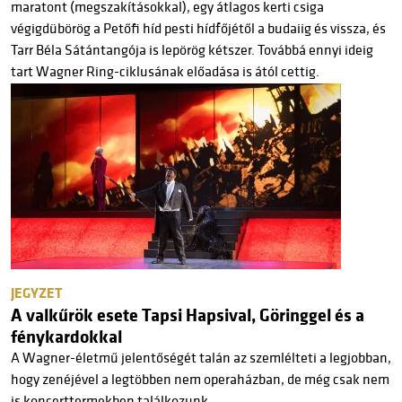
maratont (megszakításokkal), egy átlagos kerti csiga
végigdübörög a Petőfi híd pesti hídfőjétől a budaiig és vissza, és
Tarr Béla Sátántangója is lepörög kétszer. Továbbá ennyi ideig
tart Wagner Ring-ciklusának előadása is ától cettig.
JEGYZET
A valkűrök esete Tapsi Hapsival, Göringgel és a
fénykardokkal
A Wagner-életmű jelentőségét talán az szemlélteti a legjobban,
hogy zenéjével a legtöbben nem operaházban, de még csak nem
is koncerttermekben találkozunk.