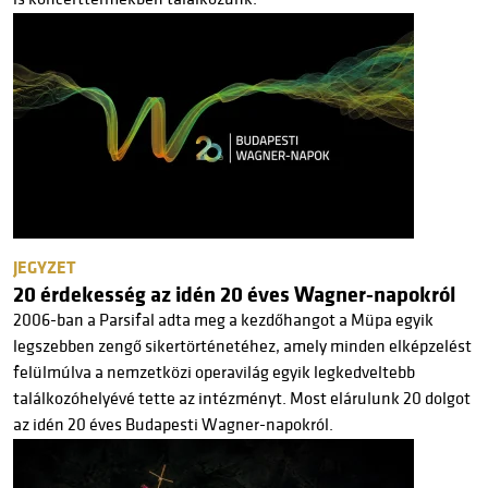
JEGYZET
20 érdekesség az idén 20 éves Wagner-napokról
2006-ban a Parsifal adta meg a kezdőhangot a Müpa egyik
legszebben zengő sikertörténetéhez, amely minden elképzelést
felülmúlva a nemzetközi operavilág egyik legkedveltebb
találkozóhelyévé tette az intézményt. Most elárulunk 20 dolgot
az idén 20 éves Budapesti Wagner-napokról.