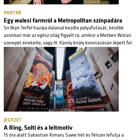
PORTRÉ
Egy walesi farmról a Metropolitan színpadára
Sir Bryn Terfel hazája dalaival kezdte pályafutását, később
azonban már az egész világ figyelt rá, amikor a Metben Wotan
szerepét énekelte, vagy III. Károly király koronázásán lépett fel.
JEGYZET
A Ring, Solti és a leitmotiv
15 óra alatt Sabastian Kimaru Sawe hét és félszer lefutja a