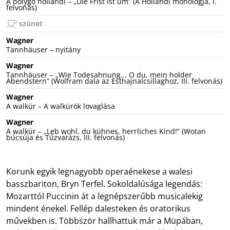
A bolygó hollandi – „Die Frist ist um” (A Hollandi monológja, I.
felvonás)
szünet
Wagner
Tannhäuser – nyitány
Wagner
Tannhäuser – „Wie Todesahnung... O du, mein holder
Abendstern” (Wolfram dala az Esthajnalcsillaghoz, III. felvonás)
Wagner
A walkür – A walkürök lovaglása
Wagner
A walkür – „Leb wohl, du kühnes, herrliches Kind!” (Wotan
búcsúja és Tűzvarázs, III. felvonás)
Korunk egyik legnagyobb operaénekese a walesi
basszbariton, Bryn Terfel. Sokoldalúsága legendás:
Mozarttól Puccinin át a legnépszerűbb musicalekig
mindent énekel. Fellép dalesteken és oratorikus
művekben is. Többször hallhattuk már a Müpában,