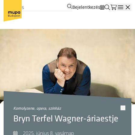
Bejelentkezés
Open
komolyzene, opera, színház
Bryn Terfel Wagner-áriaestje
2025. június 8. vasárnap