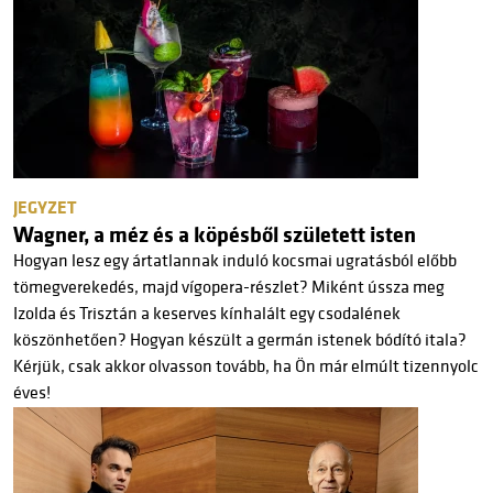
JEGYZET
Wagner, a méz és a köpésből született isten
Hogyan lesz egy ártatlannak induló kocsmai ugratásból előbb
tömegverekedés, majd vígopera-részlet? Miként ússza meg
Izolda és Trisztán a keserves kínhalált egy csodalének
köszönhetően? Hogyan készült a germán istenek bódító itala?
Kérjük, csak akkor olvasson tovább, ha Ön már elmúlt tizennyolc
éves!