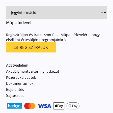
előadásra belépőjeggyel rendelkeznek
. A Müpa parkolási
rendjének részletes leírása
elérhető itt
.
Müpa hírlevél
Regisztráljon és iratkozzon fel a Müpa hírlevelére, hogy
elsőként értesüljön programjainkról!
REGISZTRÁLOK
Adatvédelem
Akadálymentesítési nyilatkozat
Közérdekű adatok
Dokumentumok
Bejelentés
Sajtószoba