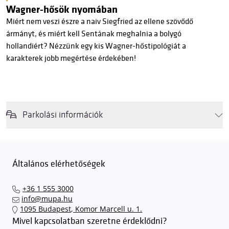
Wagner-hősök nyomában
Miért nem veszi észre a naiv Siegfried az ellene szövődő
ármányt, és miért kell Sentának meghalnia a bolygó
hollandiért? Nézzünk egy kis Wagner-hőstipológiát a
karakterek jobb megértése érdekében!
Parkolási információk
Felhívjuk látogatóink figyelmét, hogy abban az esetben, amikor a
Müpa mélygarázsa és kültéri parkolója teljes kapacitással működik,
érkezéskor megnövekedett várakozási idővel érdemes kalkulálni. Ezt
Általános elérhetőségek
elkerülendő,
azt javasoljuk kedves közönségünknek, induljanak
el hozzánk időben, hogy
gyorsan és zökkenőmentesen
+36 1 555 3000
találhassák meg a legideálisabb parkolóhelyet és
kényelmesen
info@mupa.hu
érkezhessenek meg előadásainkra
. A Müpa mélygarázsában a
1095 Budapest, Komor Marcell u. 1.
sorompókat rendszámfelismerő automatika nyitja.
A parkolás
Mivel kapcsolatban szeretne érdeklődni?
ingyenes azon vendégeink számára, akik egy aznapi fizetős