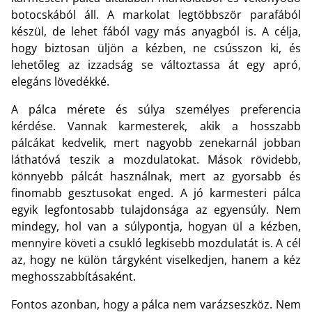
botocskából áll. A markolat legtöbbször parafából
készül, de lehet fából vagy más anyagból is. A célja,
hogy biztosan üljön a kézben, ne csússzon ki, és
lehetőleg az izzadság se változtassa át egy apró,
elegáns lövedékké.
A pálca mérete és súlya személyes preferencia
kérdése. Vannak karmesterek, akik a hosszabb
pálcákat kedvelik, mert nagyobb zenekarnál jobban
láthatóvá teszik a mozdulatokat. Mások rövidebb,
könnyebb pálcát használnak, mert az gyorsabb és
finomabb gesztusokat enged. A jó karmesteri pálca
egyik legfontosabb tulajdonsága az egyensúly. Nem
mindegy, hol van a súlypontja, hogyan ül a kézben,
mennyire követi a csukló legkisebb mozdulatát is. A cél
az, hogy ne külön tárgyként viselkedjen, hanem a kéz
meghosszabbításaként.
Fontos azonban, hogy a pálca nem varázseszköz. Nem