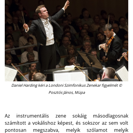
Daniel Harding kéri a Londoni Szimfonikus Zenekar figyelmét ©
Posztós János, Müpa
Az instrumentális zene sokáig másodlagosnak
számított a vokálishoz képest, és sokszor az sem volt
pontosan megszabva, melyik szólamot melyik