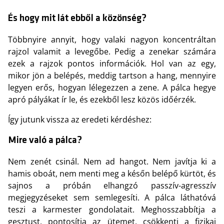
És hogy mit lát ebből a közönség?
Többnyire annyit, hogy valaki nagyon koncentráltan
rajzol valamit a levegőbe. Pedig a zenekar számára
ezek a rajzok pontos információk. Hol van az egy,
mikor jön a belépés, meddig tartson a hang, mennyire
legyen erős, hogyan lélegezzen a zene. A pálca hegye
apró pályákat ír le, és ezekből lesz közös időérzék.
Így jutunk vissza az eredeti kérdéshez:
Mire való a pálca?
Nem zenét csinál. Nem ad hangot. Nem javítja ki a
hamis oboát, nem menti meg a későn belépő kürtöt, és
sajnos a próbán elhangzó passzív-agresszív
megjegyzéseket sem semlegesíti. A pálca láthatóvá
teszi a karmester gondolatait. Meghosszabbítja a
gesztust, pontosítja az ütemet, csökkenti a fizikai