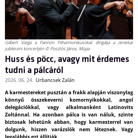
Gilbert Varga a Pannon Filharmonikusokat dirigálja a zenekar
jubileumi koncertjén © Posztós János, Müpa
Huss és pöcc, avagy mit érdemes
tudni a pálcáról
2026. 06. 24.
Urbancsek Zalán
A karmestereket pusztán a frakk alapján viszonylag
könnyű összekeverni komornyikokkal, angol
delegációkkal, vagy alkalmanként Latinovits
Zoltánnal. Ha azonban pálca is van náluk, szinte
biztosak lehetünk abban, hogy karmesterrel van
dolgunk, hiszen varázslók nem léteznek. Vagy
legalábbis ezt állítják.