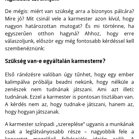
De mégis: miért van szükség arra a bizonyos pálcára?
Mire jó? Mit csinál vele a karmester azon kívül, hogy
nagyon határozottan mutogat? És mi történne, ha
egyszerűen otthon hagyná? Ahhoz, hogy erre
válaszoljunk, először egy még fontosabb kérdéssel kell
szembenéznünk:
Szükség van-e egyáltalán karmesterre?
Első ránézésre valóban úgy tűnhet, hogy egy ember
kalimpálva próbálja beadni nekünk, hogy nélküle a
zenészek nem tudnának játszani. Ami azt illeti:
tudnának. Ezzel a karmester is pontosan tisztában van.
A kérdés nem az, hogy tudnak-e játszani, hanem az,
hogy hogyan játszanak.
A karmester színpadi „szereplése” ugyanis a munkának
csak a leglátványosabb része – nagyobbik fele a
koncertet megelőző felkészülés idején zajlik. A