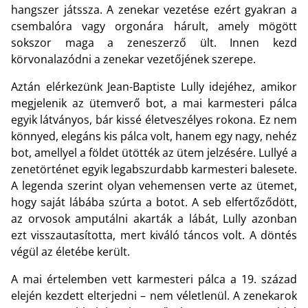
hangszer játssza. A zenekar vezetése ezért gyakran a
csembalóra vagy orgonára hárult, amely mögött
sokszor maga a zeneszerző ült. Innen kezd
körvonalazódni a zenekar vezetőjének szerepe.
Aztán elérkezünk Jean-Baptiste Lully idejéhez, amikor
megjelenik az ütemverő bot, a mai karmesteri pálca
egyik látványos, bár kissé életveszélyes rokona. Ez nem
könnyed, elegáns kis pálca volt, hanem egy nagy, nehéz
bot, amellyel a földet ütötték az ütem jelzésére. Lullyé a
zenetörténet egyik legabszurdabb karmesteri balesete.
A legenda szerint olyan vehemensen verte az ütemet,
hogy saját lábába szúrta a botot. A seb elfertőződött,
az orvosok amputálni akarták a lábát, Lully azonban
ezt visszautasította, mert kiváló táncos volt. A döntés
végül az életébe került.
A mai értelemben vett karmesteri pálca a 19. század
elején kezdett elterjedni – nem véletlenül. A zenekarok