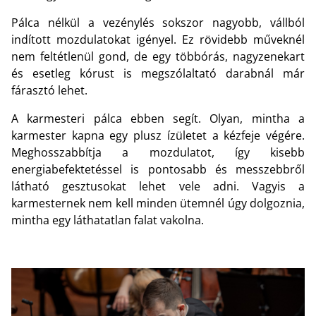
Pálca nélkül a vezénylés sokszor nagyobb, vállból
indított mozdulatokat igényel. Ez rövidebb műveknél
nem feltétlenül gond, de egy többórás, nagyzenekart
és esetleg kórust is megszólaltató darabnál már
fárasztó lehet.
A karmesteri pálca ebben segít. Olyan, mintha a
karmester kapna egy plusz ízületet a kézfeje végére.
Meghosszabbítja a mozdulatot, így kisebb
energiabefektetéssel is pontosabb és messzebbről
látható gesztusokat lehet vele adni. Vagyis a
karmesternek nem kell minden ütemnél úgy dolgoznia,
mintha egy láthatatlan falat vakolna.