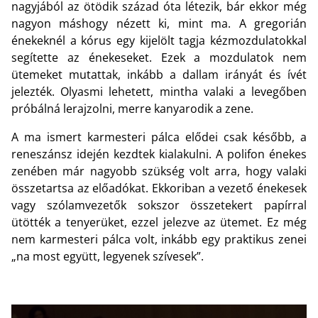
nagyjából az ötödik század óta létezik, bár ekkor még
nagyon máshogy nézett ki, mint ma. A gregorián
énekeknél a kórus egy kijelölt tagja kézmozdulatokkal
segítette az énekeseket. Ezek a mozdulatok nem
ütemeket mutattak, inkább a dallam irányát és ívét
jelezték. Olyasmi lehetett, mintha valaki a levegőben
próbálná lerajzolni, merre kanyarodik a zene.
A ma ismert karmesteri pálca elődei csak később, a
reneszánsz idején kezdtek kialakulni. A polifon énekes
zenében már nagyobb szükség volt arra, hogy valaki
összetartsa az előadókat. Ekkoriban a vezető énekesek
vagy szólamvezetők sokszor összetekert papírral
ütötték a tenyerüket, ezzel jelezve az ütemet. Ez még
nem karmesteri pálca volt, inkább egy praktikus zenei
„na most együtt, legyenek szívesek”.