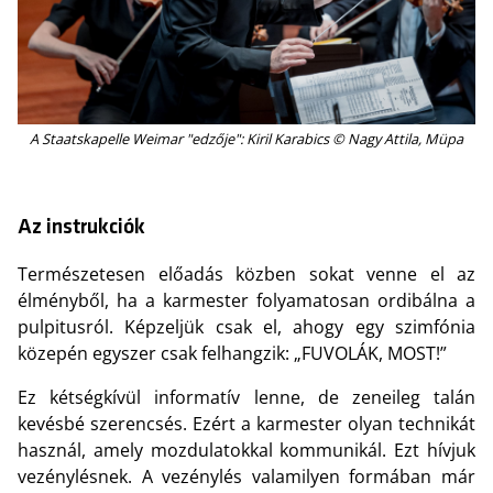
A Staatskapelle Weimar "edzője": Kiril Karabics © Nagy Attila, Müpa
Az instrukciók
Természetesen előadás közben sokat venne el az
élményből, ha a karmester folyamatosan ordibálna a
pulpitusról. Képzeljük csak el, ahogy egy szimfónia
közepén egyszer csak felhangzik: „FUVOLÁK, MOST!”
Ez kétségkívül informatív lenne, de zeneileg talán
kevésbé szerencsés. Ezért a karmester olyan technikát
használ, amely mozdulatokkal kommunikál. Ezt hívjuk
vezénylésnek. A vezénylés valamilyen formában már