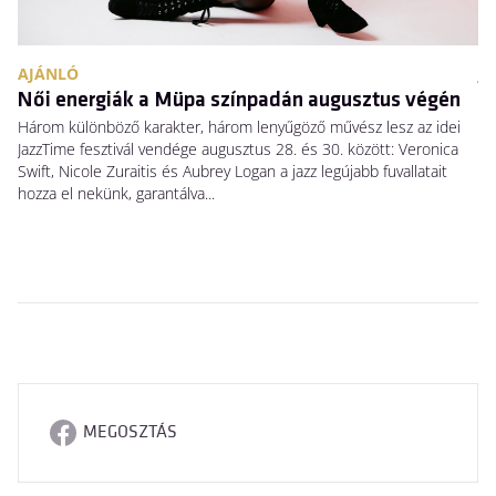
AJÁNLÓ
JE
Női energiák a Müpa színpadán augusztus végén
H
Három különböző karakter, három lenyűgöző művész lesz az idei
El
JazzTime fesztivál vendége augusztus 28. és 30. között: Veronica
me
Swift, Nicole Zuraitis és Aubrey Logan a jazz legújabb fuvallatait
sz
hozza el nekünk, garantálva...
ke
MEGOSZTÁS