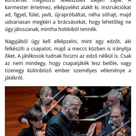
karmester értelmez, elképzelést alakít ki, instrukciókat
ad, figyel, fülel, javít, újrapróbáltat, néha sóhajt, majd
udvariasan megkéri a brácsásokat, hogy lehetőleg ne
úgy játsszanak, mintha hobbiból tennék.
Nagyjából úgy kell elképzelni, mint egy edzőt, aki
felkészíti a csapatot, majd a meccs közben is irányítja
őket. A játékosok tudnak focizni az edző nélkül is. Csak
az nem mindegy, hogy csapatjáték lesz belőle, vagy
tizenegy különböző ember személyes véleménye a
játékról.