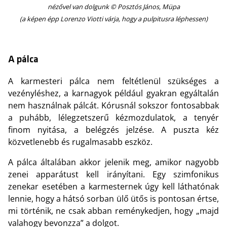
nézővel van dolgunk © Posztós János, Müpa
(a képen épp Lorenzo Viotti várja, hogy a pulpitusra léphessen)
A pálca
A karmesteri pálca nem feltétlenül szükséges a
vezényléshez, a karnagyok például gyakran egyáltalán
nem használnak pálcát. Kórusnál sokszor fontosabbak
a puhább, lélegzetszerű kézmozdulatok, a tenyér
finom nyitása, a belégzés jelzése. A puszta kéz
közvetlenebb és rugalmasabb eszköz.
A pálca általában akkor jelenik meg, amikor nagyobb
zenei apparátust kell irányítani. Egy szimfonikus
zenekar esetében a karmesternek úgy kell láthatónak
lennie, hogy a hátsó sorban ülő ütős is pontosan értse,
mi történik, ne csak abban reménykedjen, hogy „majd
valahogy bevonzza” a dolgot.