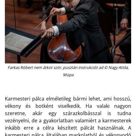
Farkas Róbert nem átkot szór, pusztán instrukciót ad © Nagy Attila,
Müpa
Karmesteri pálca elméletileg bármi lehet, ami hosszú,
vékony és botként viselkedik. Ha valaki nagyon
szeretne, akár egy szárazkolbásszal is tudna
vezényelni, de a gyakorlatban valamiért a karmesterek
inkább erre a célra készített pálcát használnak. A
karmesteri pálca általában markolatból és vékonyodó