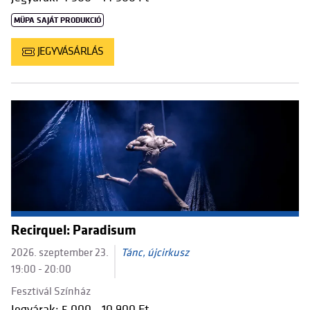
MÜPA SAJÁT PRODUKCIÓ
JEGYVÁSÁRLÁS
Recirquel: Paradisum
2026. szeptember 23.
Tánc, újcirkusz
19:00 - 20:00
Fesztivál Színház
Jegyárak: 5 000 - 10 900 Ft