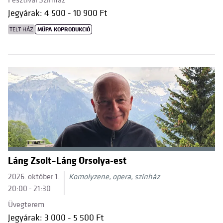
Fesztivál Színház
Jegyárak: 4 500 - 10 900 Ft
TELT HÁZ
MÜPA KOPRODUKCIÓ
Láng Zsolt–Láng Orsolya-est
2026. október 1.
Komolyzene, opera, színház
20:00 - 21:30
Üvegterem
Jegyárak: 3 000 - 5 500 Ft