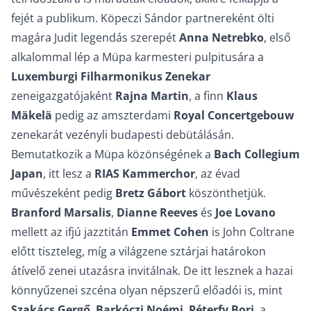
fejét a publikum. Köpeczi Sándor partnereként ölti
magára Judit legendás szerepét
Anna Netrebko
, első
alkalommal lép a Müpa karmesteri pulpitusára a
Luxemburgi Filharmonikus Zenekar
zeneigazgatójaként
Rajna Martin
, a finn
Klaus
Mäkelä
pedig az amszterdami
Royal Concertgebouw
zenekarát vezényli budapesti debütálásán.
Bemutatkozik a Müpa közönségének a
Bach Collegium
Japan
, itt lesz a
RIAS Kammerchor
, az évad
művészeként pedig
Bretz Gábort
köszönthetjük.
Branford Marsalis
,
Dianne Reeves
és
Joe Lovano
mellett az ifjú jazztitán
Emmet Cohen
is John Coltrane
előtt tiszteleg, míg a világzene sztárjai határokon
átívelő zenei utazásra invitálnak. De itt lesznek a hazai
könnyűzenei szcéna olyan népszerű előadói is, mint
Szakács Gergő
,
Barkóczi Noémi
,
Péterfy Bori
, a