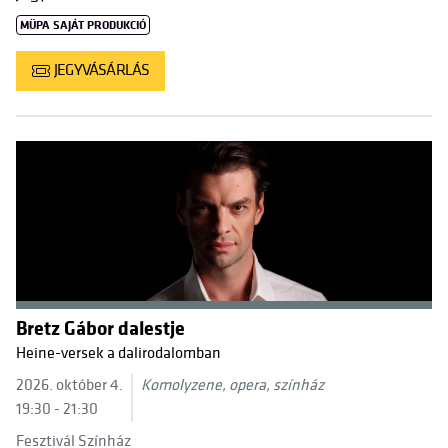
MÜPA SAJÁT PRODUKCIÓ
JEGYVÁSÁRLÁS
Bretz Gábor dalestje
Heine-versek a dalirodalomban
2026. október 4.
Komolyzene, opera, színház
19:30 - 21:30
Fesztivál Színház