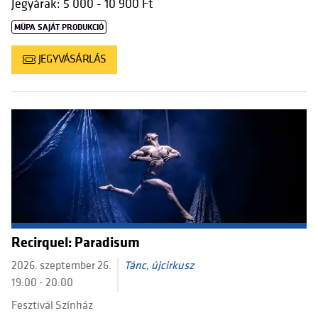
Jegyárak: 5 000 - 10 900 Ft
MÜPA SAJÁT PRODUKCIÓ
JEGYVÁSÁRLÁS
Recirquel: Paradisum
2026. szeptember 26.
Tánc, újcirkusz
19:00 - 20:00
Fesztivál Színház