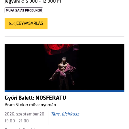
Jegyárak: 5 900 - 12 900 Ft
MÜPA SAJÁT PRODUKCIÓ
JEGYVÁSÁRLÁS
Győri Balett: NOSFERATU
Bram Stoker műve nyomán
2026. szeptember 20.
Tánc, újcirkusz
19:00 - 21:00