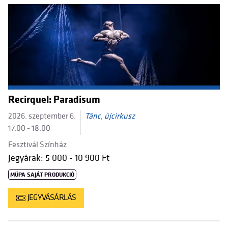
Recirquel: Paradisum
2026. szeptember 6.
Tánc, újcirkusz
17:00 - 18:00
Fesztivál Színház
Jegyárak: 5 000 - 10 900 Ft
MÜPA SAJÁT PRODUKCIÓ
JEGYVÁSÁRLÁS