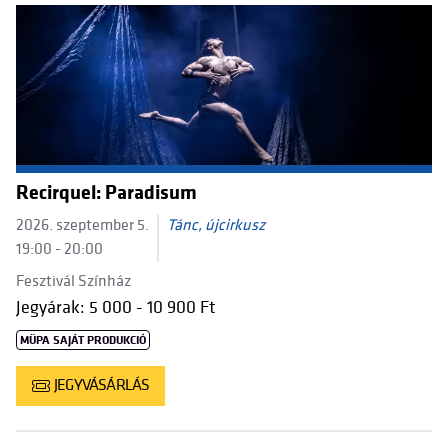
Recirquel: Paradisum
2026. szeptember 5.
Tánc, újcirkusz
19:00 - 20:00
Fesztivál Színház
Jegyárak: 5 000 - 10 900 Ft
MÜPA SAJÁT PRODUKCIÓ
JEGYVÁSÁRLÁS