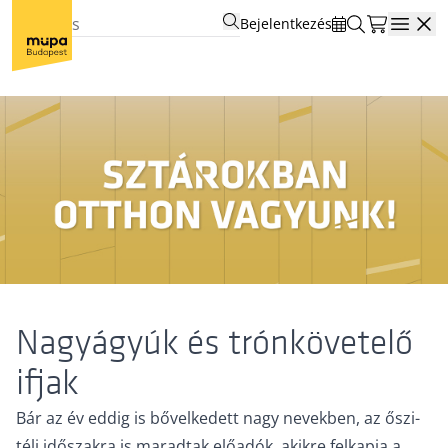
Bejelentkezés
Open
Nagyágyúk és trónkövetelő
ifjak
Bár az év eddig is bővelkedett nagy nevekben, az őszi-
téli időszakra is maradtak előadók, akikre felkapja a