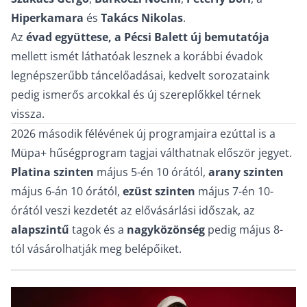
Hiperkamara
és
Takács Nikolas
.
Az
évad együttese, a Pécsi Balett új bemutatója
mellett ismét láthatóak lesznek a korábbi évadok
legnépszerűbb táncelőadásai, kedvelt sorozataink
pedig ismerős arcokkal és új szereplőkkel térnek
vissza.
2026 második félévének új programjaira ezúttal is a
Müpa+ hűségprogram tagjai válthatnak először jegyet.
Platina szinten
május 5-én 10 órától,
arany szinten
május 6-án 10 órától,
ezüst szinten
május 7-én 10-
órától veszi kezdetét az elővásárlási időszak, az
alapszintű
tagok és a
nagyközönség
pedig május 8-
tól vásárolhatják meg belépőiket.