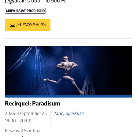
Jegyárak: 5 000 - 10 900 Ft
MÜPA SAJÁT PRODUKCIÓ
JEGYVÁSÁRLÁS
Recirquel: Paradisum
2026. szeptember 25.
Tánc, újcirkusz
19:00 - 20:00
Fesztivál Színház