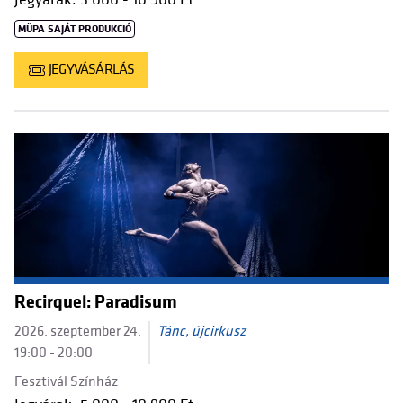
MÜPA SAJÁT PRODUKCIÓ
JEGYVÁSÁRLÁS
Recirquel: Paradisum
2026. szeptember 24.
Tánc, újcirkusz
19:00 - 20:00
Fesztivál Színház