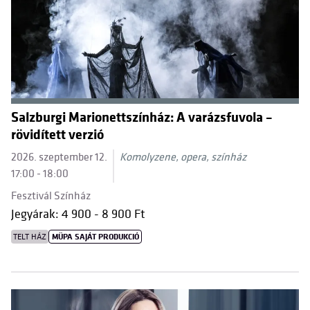
Salzburgi Marionettszínház: A varázsfuvola –
rövidített verzió
2026. szeptember 12.
Komolyzene, opera, színház
17:00 - 18:00
Fesztivál Színház
Jegyárak: 4 900 - 8 900 Ft
TELT HÁZ
MÜPA SAJÁT PRODUKCIÓ