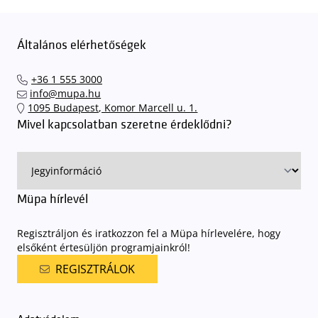
Általános elérhetőségek
+36 1 555 3000
info@mupa.hu
1095 Budapest, Komor Marcell u. 1.
Mivel kapcsolatban szeretne érdeklődni?
Müpa hírlevél
Regisztráljon és iratkozzon fel a Müpa hírlevelére, hogy
elsőként értesüljön programjainkról!
REGISZTRÁLOK