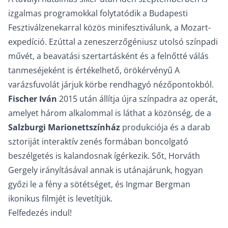
izgalmas programokkal folytatódik a Budapesti
Fesztiválzenekarral közös minifesztiválunk, a Mozart-
expedíció. Ezúttal a zeneszerzőgéniusz utolsó színpadi
művét, a beavatási szertartásként és a felnőtté válás
tanmeséjeként is értékelhető, örökérvényű A
varázsfuvolát járjuk körbe rendhagyó nézőpontokból.
Fischer Iván
2015 után állítja újra színpadra az operát,
amelyet három alkalommal is láthat a közönség, de a
Salzburgi Marionettszínház
produkciója és a darab
sztoriját interaktív zenés formában boncolgató
beszélgetés is kalandosnak ígérkezik. Sőt, Horváth
Gergely irányításával annak is utánajárunk, hogyan
győzi le a fény a sötétséget, és Ingmar Bergman
ikonikus filmjét is levetítjük.
Felfedezés indul!