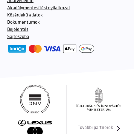
Adatvédelem
Akadálymentesítési nyilatkozat
Közérdekű adatok
Dokumentumok
Bejelentés
Sajtószoba
További partnerek