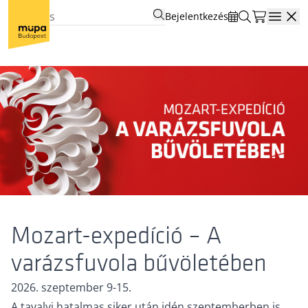
Bejelentkezés
Open
Mozart-expedíció – A
varázsfuvola bűvöletében
2026. szeptember 9-15.
A tavalyi hatalmas siker után idén szeptemberben is