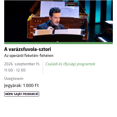
A varázsfuvola-sztori
Az operáról feketén-fehéren
2026. szeptember 15.
Családi és ifjúsági programok
11:00 - 12:00
Üvegterem
Jegyárak: 1 000 Ft
MÜPA SAJÁT PRODUKCIÓ