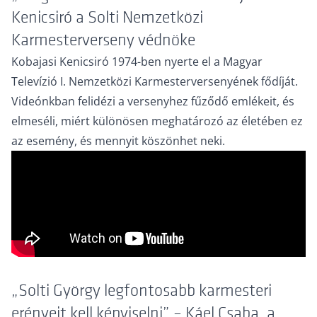
Kenicsiró a Solti Nemzetközi
Karmesterverseny védnöke
Kobajasi Kenicsiró 1974-ben nyerte el a Magyar
Televízió I. Nemzetközi Karmesterversenyének fődíját.
Videónkban felidézi a versenyhez fűződő emlékeit, és
elmeséli, miért különösen meghatározó az életében ez
az esemény, és mennyit köszönhet neki.
„Solti György legfontosabb karmesteri
erényeit kell képviselni” – Káel Csaba, a