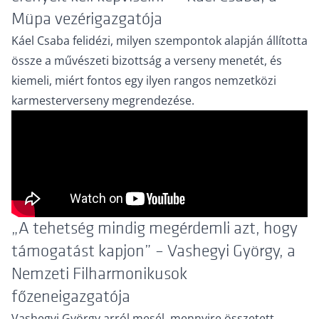
Müpa vezérigazgatója
Káel Csaba felidézi, milyen szempontok alapján állította
össze a művészeti bizottság a verseny menetét, és
kiemeli, miért fontos egy ilyen rangos nemzetközi
karmesterverseny megrendezése.
„A tehetség mindig megérdemli azt, hogy
támogatást kapjon” – Vashegyi György, a
Nemzeti Filharmonikusok
főzeneigazgatója
Vashegyi György arról mesél, mennyire összetett