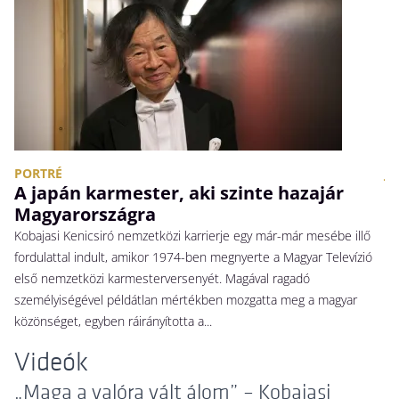
PORTRÉ
JE
A japán karmester, aki szinte hazajár
P
Magyarországra
k
a
Kobajasi Kenicsiró nemzetközi karrierje egy már-már mesébe illő
fordulattal indult, amikor 1974-ben megnyerte a Magyar Televízió
A 
első nemzetközi karmesterversenyét. Magával ragadó
sz
személyiségével példátlan mértékben mozgatta meg a magyar
ve
közönséget, egyben ráirányította a...
Videók
„Maga a valóra vált álom” – Kobajasi