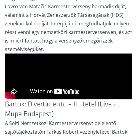
Lovro von Matačić Karmesterverseny harmadik díját,
valamint a Horvát Zeneszerzők Társaságának (HDS)
zenekari különdíját. Interjújából megtudhatjuk, milyen
részt venni egy nemzetközi karmesterversenyen, és azt
is, miért fontos, hogy a versenyzők megőrizzék
személyiségüket.
Bartók: Divertimento – III. tétel (Live at
Müpa Budapest)
A Solti Nemzetközi Karmesterversenyt bejelentő
sajtótájékoztatón Farkas Róbert vezényletével Bartók