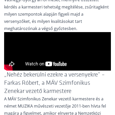
kérdés a karmesteri tehetség megítélése, zsűritagként
milyen szempontok alapján figyeli majd a
versenyzőket, és milyen kvalitásokat tart
meghatározónak a végső győztesben.
„Nehéz bekerülni ezekre a versenyekre” –
Farkas Róbert, a MÁV Szimfonikus
Zenekar vezető karmestere
A MÁV Szimfonikus Zenekar vezető karmestere és a
német MUZIKA művészeti vezetője 2011-ben hívta fel
magára a figyelmet, amikor elnyerte a Nemzetközi