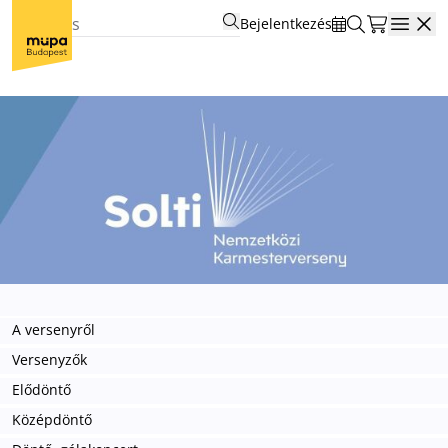
Bejelentkezés
Open
A versenyről
Versenyzők
Elődöntő
Középdöntő