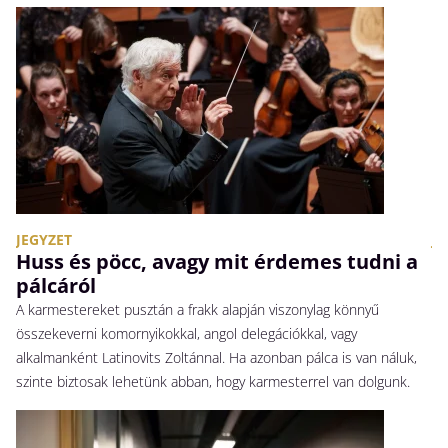
JEGYZET
JE
Huss és pöcc, avagy mit érdemes tudni a
A
pálcáról
Fi
A karmestereket pusztán a frakk alapján viszonylag könnyű
ka
összekeverni komornyikokkal, angol delegációkkal, vagy
te
alkalmanként Latinovits Zoltánnal. Ha azonban pálca is van náluk,
is
szinte biztosak lehetünk abban, hogy karmesterrel van dolgunk.