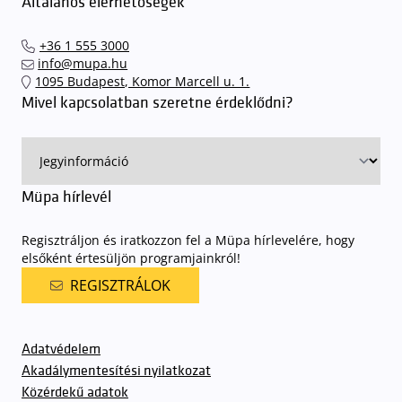
Általános elérhetőségek
+36 1 555 3000
info@mupa.hu
1095 Budapest, Komor Marcell u. 1.
Mivel kapcsolatban szeretne érdeklődni?
Müpa hírlevél
Regisztráljon és iratkozzon fel a Müpa hírlevelére, hogy
elsőként értesüljön programjainkról!
REGISZTRÁLOK
Adatvédelem
Akadálymentesítési nyilatkozat
Közérdekű adatok