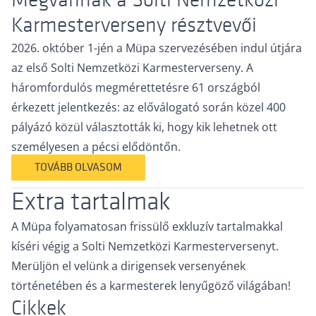
Megvannak a Solti Nemzetközi
Karmesterverseny résztvevői
2026. október 1-jén a Müpa szervezésében indul útjára
az első Solti Nemzetközi Karmesterverseny. A
háromfordulós megmérettetésre 61 országból
érkezett jelentkezés: az előválogató során közel 400
pályázó közül választották ki, hogy kik lehetnek ott
személyesen a pécsi elődöntőn.
TOVÁBB OLVASOM
Extra tartalmak
A Müpa folyamatosan frissülő exkluzív tartalmakkal
kíséri végig a Solti Nemzetközi Karmesterversenyt.
Merüljön el velünk a dirigensek versenyének
történetében és a karmesterek lenyűgöző világában!
Cikkek