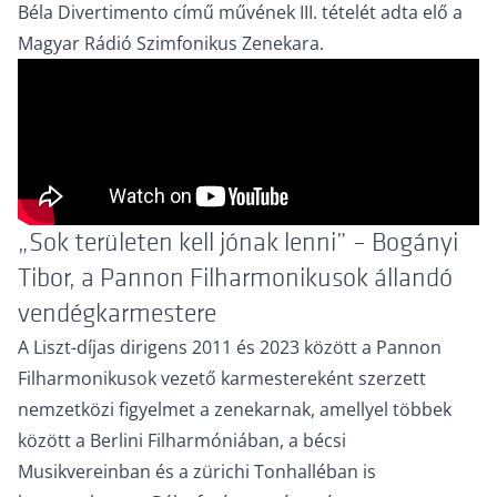
Béla Divertimento című művének III. tételét adta elő a
Magyar Rádió Szimfonikus Zenekara.
„Sok területen kell jónak lenni” – Bogányi
Tibor, a Pannon Filharmonikusok állandó
vendégkarmestere
A Liszt-díjas dirigens 2011 és 2023 között a Pannon
Filharmonikusok vezető karmestereként szerzett
nemzetközi figyelmet a zenekarnak, amellyel többek
között a Berlini Filharmóniában, a bécsi
Musikvereinban és a zürichi Tonhalléban is