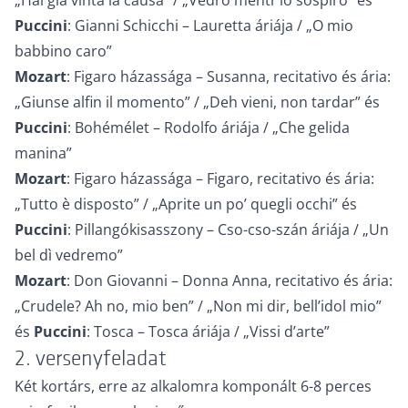
„Hai già vinta la causa” / „Vedrò mentr’io sospiro” és
Puccini
: Gianni Schicchi – Lauretta áriája / „O mio
babbino caro”
Mozart
: Figaro házassága – Susanna, recitativo és ária:
„Giunse alfin il momento” / „Deh vieni, non tardar” és
Puccini
: Bohémélet – Rodolfo áriája / „Che gelida
manina”
Mozart
: Figaro házassága – Figaro, recitativo és ária:
„Tutto è disposto” / „Aprite un po’ quegli occhi” és
Puccini
: Pillangókisasszony – Cso-cso-szán áriája / „Un
bel dì vedremo”
Mozart
: Don Giovanni – Donna Anna, recitativo és ária:
„Crudele? Ah no, mio ben” / „Non mi dir, bell’idol mio”
és
Puccini
: Tosca – Tosca áriája / „Vissi d’arte”
2. versenyfeladat
Két kortárs, erre az alkalomra komponált 6-8 perces