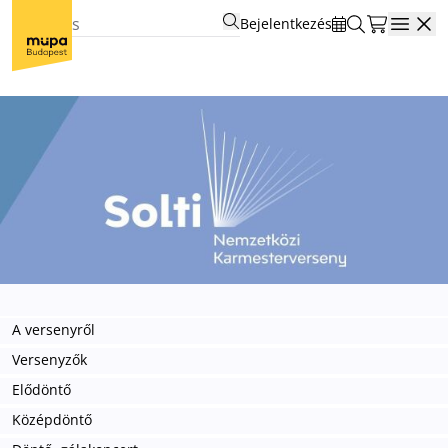
Bejelentkezés
Open
A versenyről
Versenyzők
Elődöntő
Középdöntő