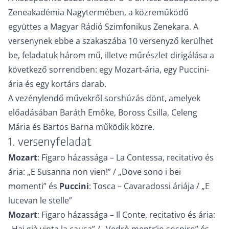
Zeneakadémia Nagytermében, a közreműködő
együttes a Magyar Rádió Szimfonikus Zenekara. A
versenynek ebbe a szakaszába 10 versenyző kerülhet
be, feladatuk három mű, illetve műrészlet dirigálása a
következő sorrendben: egy Mozart-ária, egy Puccini-
ária és egy kortárs darab.
A vezénylendő művekről sorshúzás dönt, amelyek
előadásában Baráth Emőke, Boross Csilla, Celeng
Mária és Bartos Barna működik közre.
1. versenyfeladat
Mozart
: Figaro házassága – La Contessa, recitativo és
ária: „E Susanna non vien!” / „Dove sono i bei
momenti” és
Puccini
: Tosca – Cavaradossi áriája / „E
lucevan le stelle”
Mozart
: Figaro házassága – Il Conte, recitativo és ária: