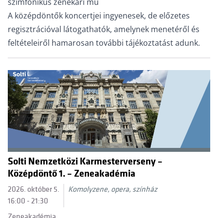
szimfonikus zenekari mű
A középdöntők koncertjei ingyenesek, de előzetes
regisztrációval látogathatók, amelynek menetéről és
feltételeiről hamarosan további tájékoztatást adunk.
Solti Nemzetközi Karmesterverseny –
Középdöntő 1. – Zeneakadémia
2026. október 5.
Komolyzene, opera, színház
16:00 - 21:30
Zeneakadémia