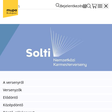
Bejelentkezés
Open
A versenyről
Versenyzők
Elődöntő
Középdöntő