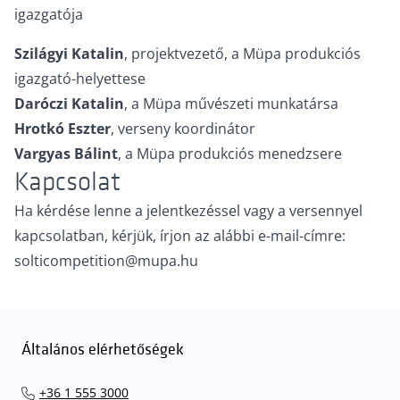
igazgatója
Szilágyi Katalin
, projektvezető, a Müpa produkciós
igazgató-helyettese
Daróczi Katalin
, a Müpa művészeti munkatársa
Hrotkó Eszter
, verseny koordinátor
Vargyas Bálint
, a Müpa produkciós menedzsere
Kapcsolat
Ha kérdése lenne a jelentkezéssel vagy a versennyel
kapcsolatban, kérjük, írjon az alábbi e-mail-címre:
solticompetition@mupa.hu
Általános elérhetőségek
+36 1 555 3000