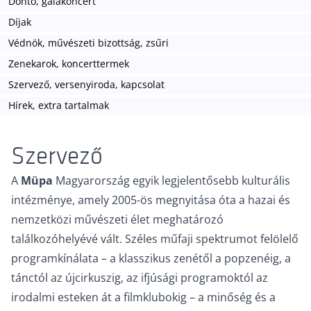
Döntő, gálakoncert
Díjak
Védnök, művészeti bizottság, zsűri
Zenekarok, koncerttermek
Szervező, versenyiroda, kapcsolat
Hírek, extra tartalmak
Szervező
A
Müpa
Magyarország egyik legjelentősebb kulturális
intézménye, amely 2005-ös megnyitása óta a hazai és
nemzetközi művészeti élet meghatározó
találkozóhelyévé vált. Széles műfaji spektrumot felölelő
programkínálata – a klasszikus zenétől a popzenéig, a
tánctól az újcirkuszig, az ifjúsági programoktól az
irodalmi esteken át a filmklubokig – a minőség és a