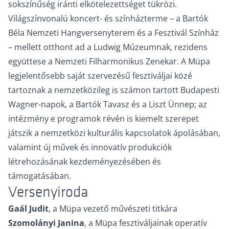
sokszínűség iránti elkötelezettséget tükrözi.
Világszínvonalú koncert- és színházterme – a Bartók
Béla Nemzeti Hangversenyterem és a Fesztivál Színház
– mellett otthont ad a Ludwig Múzeumnak, rezidens
együttese a Nemzeti Filharmonikus Zenekar. A Müpa
legjelentősebb saját szervezésű fesztiváljai közé
tartoznak a nemzetközileg is számon tartott Budapesti
Wagner-napok, a Bartók Tavasz és a Liszt Ünnep; az
intézmény e programok révén is kiemelt szerepet
játszik a nemzetközi kulturális kapcsolatok ápolásában,
valamint új művek és innovatív produkciók
létrehozásának kezdeményezésében és
támogatásában.
Versenyiroda
Gaál Judit
, a Müpa vezető művészeti titkára
Szomolányi Janina
, a Müpa fesztiváljainak operatív