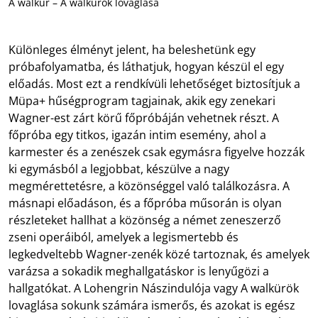
A walkür – A walkürök lovaglása
Különleges élményt jelent, ha beleshetünk egy
próbafolyamatba, és láthatjuk, hogyan készül el egy
előadás. Most ezt a rendkívüli lehetőséget biztosítjuk a
Müpa+ hűségprogram tagjainak, akik egy zenekari
Wagner-est zárt körű főpróbáján vehetnek részt. A
főpróba egy titkos, igazán intim esemény, ahol a
karmester és a zenészek csak egymásra figyelve hozzák
ki egymásból a legjobbat, készülve a nagy
megmérettetésre, a közönséggel való találkozásra. A
másnapi előadáson, és a főpróba műsorán is olyan
részleteket hallhat a közönség a német zeneszerző
zseni operáiból, amelyek a legismertebb és
legkedveltebb Wagner-zenék közé tartoznak, és amelyek
varázsa a sokadik meghallgatáskor is lenyűgözi a
hallgatókat. A Lohengrin Nászindulója vagy A walkürök
lovaglása sokunk számára ismerős, és azokat is egész