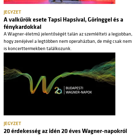
JEGYZET
A valkűrök esete Tapsi Hapsival, Göringgel és a
fénykardokkal
A Wagner-életmű jelentőségét talán az szemlélteti a legjobban,
hogy zenéjével a legtöbben nem operaházban, de még csak nem
is koncerttermekben találkozunk.
JEGYZET
20 érdekesség az idén 20 éves Wagner-napokról