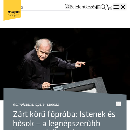
Bejelentkezés
Open
komolyzene, opera, színház
Zárt körű főpróba: Istenek és
hősök – a legnépszerűbb