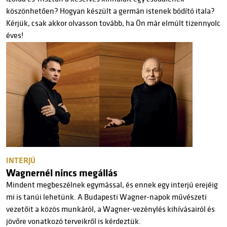
köszönhetően? Hogyan készült a germán istenek bódító itala?
Kérjük, csak akkor olvasson tovább, ha Ön már elmúlt tizennyolc
éves!
INTERJÚ
Wagnernél nincs megállás
Mindent megbeszélnek egymással, és ennek egy interjú erejéig
mi is tanúi lehetünk. A Budapesti Wagner-napok művészeti
vezetőit a közös munkáról, a Wagner-vezénylés kihívásairól és
jövőre vonatkozó terveikről is kérdeztük.