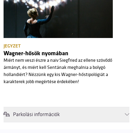
JEGYZET
Wagner-hősök nyomában
Miért nem veszi észre a naiv Siegfried az ellene szövődő
ármányt, és miért kell Sentának meghalnia a bolygó
hollandiért? Nézzünk egy kis Wagner-hőstipológiát a
karakterek jobb megértése érdekében!
Parkolási információk
Felhívjuk látogatóink figyelmét, hogy abban az esetben, amikor a