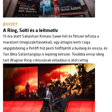
JEGYZET
A Ring, Solti és a leitmotiv
15 óra alatt Sabastian Kimaru Sawe hét és félszer lefutja a
maratont (megszakításokkal), egy átlagos kerti csiga
végigdübörög a Petőfi híd pesti hídfőjétől a budaiig és vissza, és
Tarr Béla Sátántangója is lepörög kétszer. Továbbá ennyi ideig
tart Wagner Ring-ciklusának előadása is ától cettig.