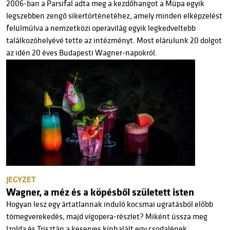
2006-ban a Parsifal adta meg a kezdőhangot a Müpa egyik
legszebben zengő sikertörténetéhez, amely minden elképzelést
felülmúlva a nemzetközi operavilág egyik legkedveltebb
találkozóhelyévé tette az intézményt. Most elárulunk 20 dolgot
az idén 20 éves Budapesti Wagner-napokról.
JEGYZET
Wagner, a méz és a köpésből született isten
Hogyan lesz egy ártatlannak induló kocsmai ugratásból előbb
tömegverekedés, majd vígopera-részlet? Miként ússza meg
Izolda és Trisztán a keserves kínhalált egy csodalének