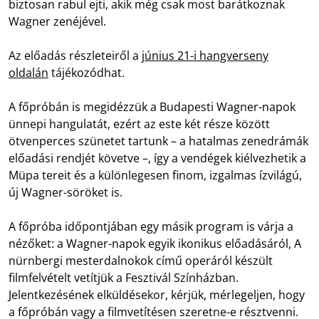
biztosan rabul ejti, akik még csak most barátkoznak
Wagner zenéjével.
Az előadás részleteiről a
június 21-i hangverseny
oldalán
tájékozódhat.
A főpróbán is megidézzük a Budapesti Wagner-napok
ünnepi hangulatát, ezért az este két része között
ötvenperces szünetet tartunk – a hatalmas zenedrámák
előadási rendjét követve –, így a vendégek kiélvezhetik a
Müpa tereit és a különlegesen finom, izgalmas ízvilágú,
új Wagner-söröket is.
A főpróba időpontjában egy másik program is várja a
nézőket: a Wagner-napok egyik ikonikus előadásáról, A
nürnbergi mesterdalnokok című operáról készült
filmfelvételt vetítjük a Fesztivál Színházban.
Jelentkezésének elküldésekor, kérjük, mérlegeljen, hogy
a főpróbán vagy a filmvetítésen szeretne-e résztvenni.