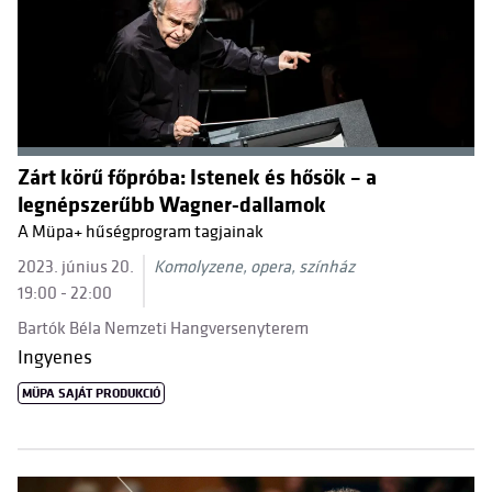
Zárt körű főpróba: Istenek és hősök – a
legnépszerűbb Wagner-dallamok
A Müpa+ hűségprogram tagjainak
2023. június 20.
Komolyzene, opera, színház
19:00 - 22:00
Bartók Béla Nemzeti Hangversenyterem
Ingyenes
MÜPA SAJÁT PRODUKCIÓ