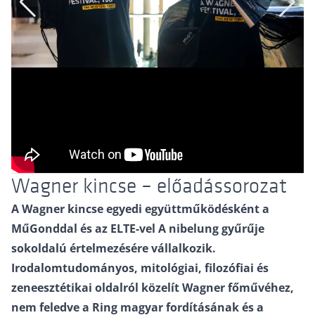
Wagner kincse – előadássorozat
A Wagner kincse egyedi együttműködésként a
MűGonddal és az ELTE-vel A nibelung gyűrűje
sokoldalú értelmezésére vállalkozik.
Irodalomtudományos, mitológiai, filozófiai és
zeneesztétikai oldalról közelít Wagner főművéhez,
nem feledve a Ring magyar fordításának és a