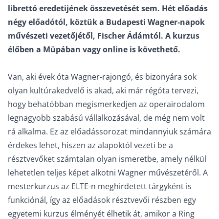
librettó eredetijének összevetését sem. Hét előadás
négy előadótól, köztük a Budapesti Wagner-napok
művészeti vezetőjétől, Fischer Ádámtól. A kurzus
élőben a Müpában vagy online is követhető.
Van, aki évek óta Wagner-rajongó, és bizonyára sok
olyan kultúrakedvelő is akad, aki már régóta tervezi,
hogy behatóbban megismerkedjen az operairodalom
legnagyobb szabású vállalkozásával, de még nem volt
rá alkalma. Ez az előadássorozat mindannyiuk számára
érdekes lehet, hiszen az alapoktól vezeti be a
résztvevőket számtalan olyan ismeretbe, amely nélkül
lehetetlen teljes képet alkotni Wagner művészetéről. A
mesterkurzus az ELTE-n meghirdetett tárgyként is
funkciónál, így az előadások résztvevői részben egy
egyetemi kurzus élményét élhetik át, amikor a Ring