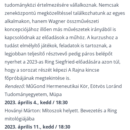
tudományközi értelmezésére vállalkoznak. Nemcsak
zeneközpontú megközelítéssel találkozhatunk az egyes
alkalmakon, hanem Wagner összművészeti
koncepciójához illően más művészetek irányából is
kapcsolódnak az előadások a műhöz. A kurzushoz a
tudást elmélyítő játékok, feladatok is tartoznak, a
legjobban teljesítő résztvevő pedig páros belépőt
nyerhet a 2023-as Ring Siegfried-előadására azon túl,
hogy a sorozat részét képezi A Rajna kincse
főpróbájának megtekintése is.
Rendező:
MűGond Hermeneutikai Kör, Eötvös Loránd
Tudományegyetem, Müpa
2023. április 4., kedd / 18:30
Hoványi Márton: Mítoszok helyett. Bevezetés a Ring
mitológiájába
2023. április 11., kedd / 18:30