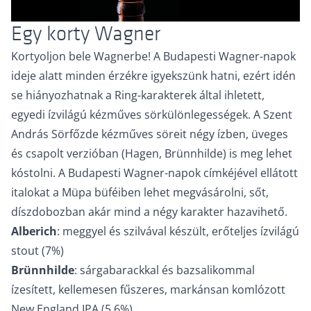
Egy korty Wagner
Kortyoljon bele Wagnerbe! A Budapesti Wagner-napok
ideje alatt minden érzékre igyekszünk hatni, ezért idén
se hiányozhatnak a Ring-karakterek által ihletett,
egyedi ízvilágú kézműves sörkülönlegességek. A Szent
András Sörfőzde kézműves söreit négy ízben, üveges
és csapolt verzióban (Hagen, Brünnhilde) is meg lehet
kóstolni. A Budapesti Wagner-napok címkéjével ellátott
italokat a Müpa büféiben lehet megvásárolni, sőt,
díszdobozban akár mind a négy karakter hazavihető.
Alberich
: meggyel és szilvával készült, erőteljes ízvilágú
stout (7%)
Brünnhilde
: sárgabarackkal és bazsalikommal
ízesített, kellemesen fűszeres, markánsan komlózott
New England IPA (5,6%)