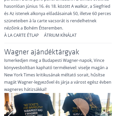
hasonlóan június 16. és 18. között A walkür, a Siegfried
és Az istenek alkonya előadásainak 50, illetve 60 perces
szüneteiben à la carte vacsorát is rendelhetnek
nézőink a Bohém Étteremben.
À LA CARTE ÉTLAP
ÁTRIUM KÍNÁLAT
Wagner ajándéktárgyak
Ismerkedjen meg a Budapesti Wagner-napok,
Vince
könyvesboltban
kapható termékeivel: viselje magán a
New York Times kritikusának méltató sorait, hűsítse
magát Wagner-legyezővel és járja a várost egész évben
wagneres hátizsákkal!