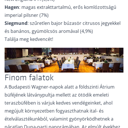
Hagen
: magas extrakttartalmú, erős komlózottságú
imperial pilsner (7%)
Siegmund
: szűretlen bajor búzasör citrusos jegyekkel
és banános, gyümölcsös aromával (4,9%)
Találja meg kedvencét!
Finom falatok
A Budapesti Wagner-napok alatt a földszinti Átrium
büféjének látványpultja mellett az ötödik emeleti
teraszbüfében is várjuk kedves vendégeinket, ahol
megújult környezetben fogyaszthatnak ital- és
ételválasztékunkból, valamint gyönyörködhetnek a
páratlan Duna-parti panorámában. Az elmúlt évekhez