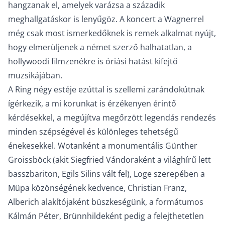
hangzanak el, amelyek varázsa a századik
meghallgatáskor is lenyűgöz. A koncert a Wagnerrel
még csak most ismerkedőknek is remek alkalmat nyújt,
hogy elmerüljenek a német szerző halhatatlan, a
hollywoodi filmzenékre is óriási hatást kifejtő
muzsikájában.
A Ring négy estéje ezúttal is szellemi zarándokútnak
ígérkezik, a mi korunkat is érzékenyen érintő
kérdésekkel, a megújítva megőrzött legendás rendezés
minden szépségével és különleges tehetségű
énekesekkel. Wotanként a monumentális Günther
Groissböck (akit Siegfried Vándoraként a világhírű lett
basszbariton, Egils Silins vált fel), Loge szerepében a
Müpa közönségének kedvence, Christian Franz,
Alberich alakítójaként büszkeségünk, a formátumos
Kálmán Péter, Brünnhildeként pedig a felejthetetlen