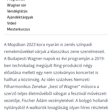
Wagner sör
Vendéglátás
Ajándéktárgyak
Videó
Mesterkurzus
A Müpában 2023 kora nyarán is zenés színpadi
remekművekkel várjuk a klasszikus zene szerelmeseit.
A Budapesti Wagner-napok ez évi programján a 2019-
ben technikailag megújult Ring-produkció négy
előadása mellett egy nem szokványos koncertet is
hallhat a közönség. Az idén százéves Nemzeti
Filharmonikus Zenekar „best of Wagner” műsora a
szerző teljes életművéből válogat a fesztivál művészeti
vezetője, Fischer Ádám vezényletével. A bolygó hollandi
nyitányától A walkürök lovaglásáig olyan híres részletek