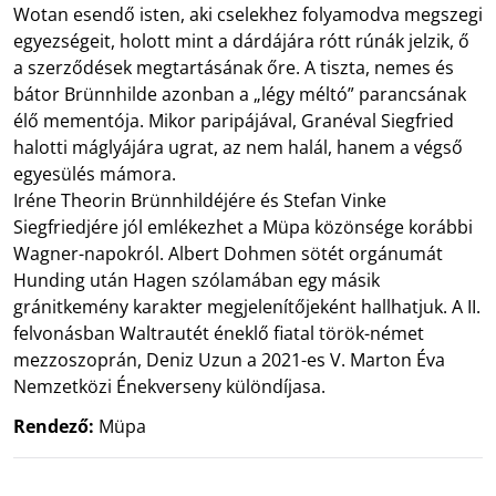
Wotan esendő isten, aki cselekhez folyamodva megszegi
egyezségeit, holott mint a dárdájára rótt rúnák jelzik, ő
a szerződések megtartásának őre. A tiszta, nemes és
bátor Brünnhilde azonban a „légy méltó” parancsának
élő mementója. Mikor paripájával, Granéval Siegfried
halotti máglyájára ugrat, az nem halál, hanem a végső
egyesülés mámora.
Iréne Theorin Brünnhildéjére és Stefan Vinke
Siegfriedjére jól emlékezhet a Müpa közönsége korábbi
Wagner-napokról. Albert Dohmen sötét orgánumát
Hunding után Hagen szólamában egy másik
gránitkemény karakter megjelenítőjeként hallhatjuk. A II.
felvonásban Waltrautét éneklő fiatal török-német
mezzoszoprán, Deniz Uzun a 2021-es V. Marton Éva
Nemzetközi Énekverseny különdíjasa.
Rendező:
Müpa