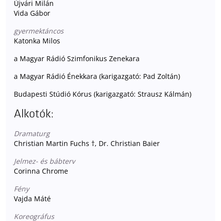
Újvári Milán
Vida Gábor
gyermektáncos
Katonka Milos
a Magyar Rádió Szimfonikus Zenekara
a Magyar Rádió Énekkara (karigazgató: Pad Zoltán)
Budapesti Stúdió Kórus (karigazgató: Strausz Kálmán)
Alkotók:
Dramaturg
Christian Martin Fuchs †, Dr. Christian Baier
Jelmez- és bábterv
Corinna Chrome
Fény
Vajda Máté
Koreográfus