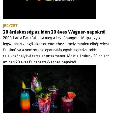
JEGYZET
20 érdekesség az idén 20 éves Wagner-napokról
2006-ban a Parsifal adta meg a kezdőhangot a Müpa egyik
legszebben zengő sikertörténetéhez, amely minden elképzelést
felülmúlva a nemzetközi operavilág egyik legkedveltebb
találkozóhelyévé tette az intézményt. Most elárulunk 20 dolgot
az idén 20 éves Budapesti Wagner-napokról.