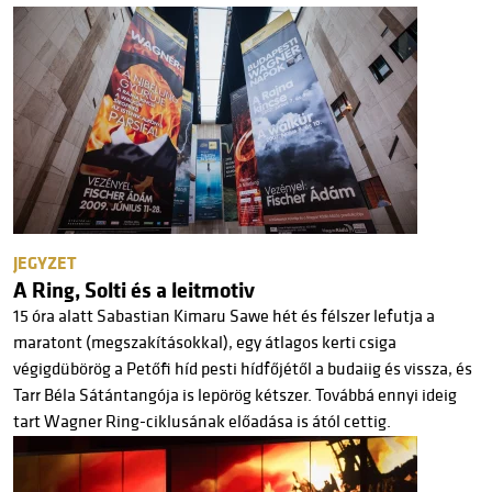
JEGYZET
A Ring, Solti és a leitmotiv
15 óra alatt Sabastian Kimaru Sawe hét és félszer lefutja a
maratont (megszakításokkal), egy átlagos kerti csiga
végigdübörög a Petőfi híd pesti hídfőjétől a budaiig és vissza, és
Tarr Béla Sátántangója is lepörög kétszer. Továbbá ennyi ideig
tart Wagner Ring-ciklusának előadása is ától cettig.