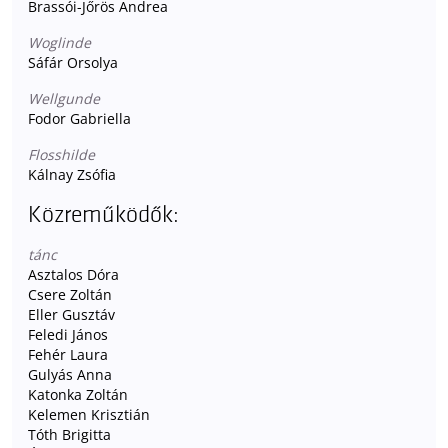
Brassói-Jőrös Andrea
Woglinde
Sáfár Orsolya
Wellgunde
Fodor Gabriella
Flosshilde
Kálnay Zsófia
Közreműködők:
tánc
Asztalos Dóra
Csere Zoltán
Eller Gusztáv
Feledi János
Fehér Laura
Gulyás Anna
Katonka Zoltán
Kelemen Krisztián
Tóth Brigitta