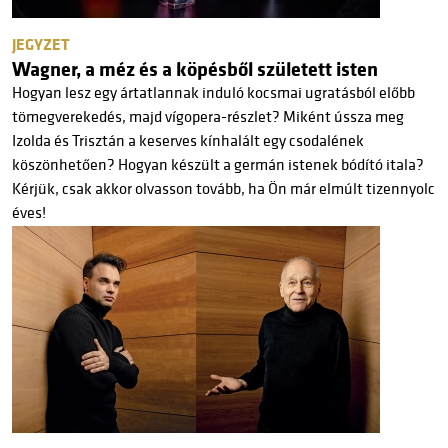
JEGYZET
Wagner, a méz és a köpésből született isten
Hogyan lesz egy ártatlannak induló kocsmai ugratásból előbb
tömegverekedés, majd vígopera-részlet? Miként ússza meg
Izolda és Trisztán a keserves kínhalált egy csodalének
köszönhetően? Hogyan készült a germán istenek bódító itala?
Kérjük, csak akkor olvasson tovább, ha Ön már elmúlt tizennyolc
éves!