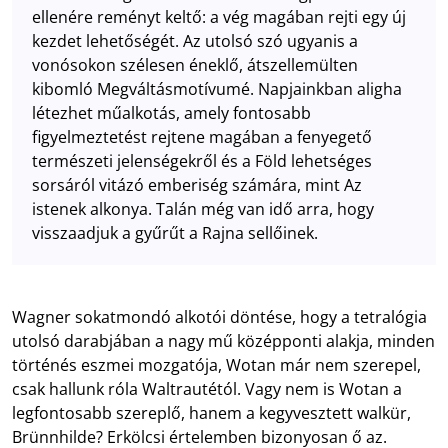
ellenére reményt keltő: a vég magában rejti egy új
kezdet lehetőségét. Az utolsó szó ugyanis a
vonósokon szélesen éneklő, átszellemülten
kibomló Megváltásmotívumé. Napjainkban aligha
létezhet műalkotás, amely fontosabb
figyelmeztetést rejtene magában a fenyegető
természeti jelenségekről és a Föld lehetséges
sorsáról vitázó emberiség számára, mint Az
istenek alkonya. Talán még van idő arra, hogy
visszaadjuk a gyűrűt a Rajna sellőinek.
Wagner sokatmondó alkotói döntése, hogy a tetralógia
utolsó darabjában a nagy mű középponti alakja, minden
történés eszmei mozgatója, Wotan már nem szerepel,
csak hallunk róla Waltrautétól. Vagy nem is Wotan a
legfontosabb szereplő, hanem a kegyvesztett walkür,
Brünnhilde? Erkölcsi értelemben bizonyosan ő az.