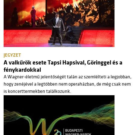
JEGYZET
A valkűrök esete Tapsi Hapsival, Göringgel és a
fénykardokkal
A Wagner-életmű jelentőségét talán az szemlélteti a legjobban,
hogy zenéjével a legtöbben nem operaházban, de még csak nem
is koncerttermekben találkozunk.