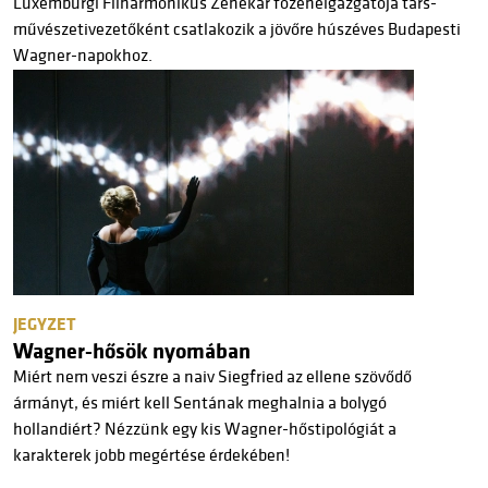
Luxemburgi Filharmonikus Zenekar főzeneigazgatója társ-
művészetivezetőként csatlakozik a jövőre húszéves Budapesti
Wagner-napokhoz.
JEGYZET
Wagner-hősök nyomában
Miért nem veszi észre a naiv Siegfried az ellene szövődő
ármányt, és miért kell Sentának meghalnia a bolygó
hollandiért? Nézzünk egy kis Wagner-hőstipológiát a
karakterek jobb megértése érdekében!