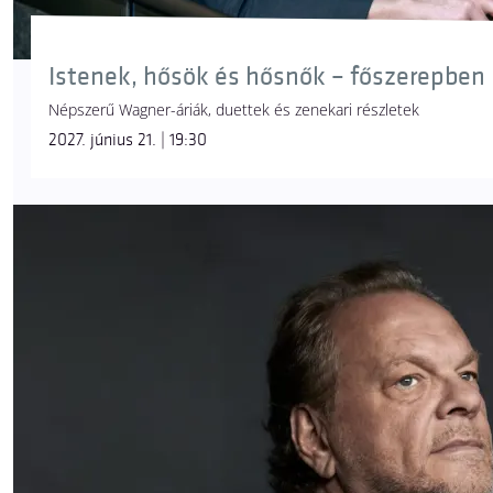
Istenek, hősök és hősnők – főszerepben 
Népszerű Wagner-áriák, duettek és zenekari részletek
2027. június 21. | 19:30