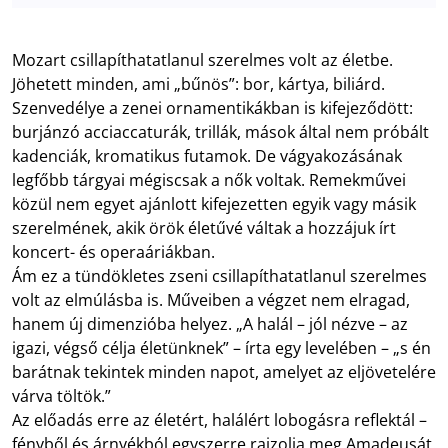
Mozart csillapíthatatlanul szerelmes volt az életbe.
Jöhetett minden, ami „bűnös”: bor, kártya, biliárd.
Szenvedélye a zenei ornamentikákban is kifejeződött:
burjánzó acciaccaturák, trillák, mások által nem próbált
kadenciák, kromatikus futamok. De vágyakozásának
legfőbb tárgyai mégiscsak a nők voltak. Remekművei
közül nem egyet ajánlott kifejezetten egyik vagy másik
szerelmének, akik örök életűvé váltak a hozzájuk írt
koncert- és operaáriákban.
Ám ez a tündökletes zseni csillapíthatatlanul szerelmes
volt az elmúlásba is. Műveiben a végzet nem elragad,
hanem új dimenzióba helyez. „A halál – jól nézve – az
igazi, végső célja életünknek” – írta egy levelében – „s én
barátnak tekintek minden napot, amelyet az eljövetelére
várva töltök.”
Az előadás erre az életért, halálért lobogásra reflektál –
fényből és árnyékból egyszerre rajzolja meg Amadeusát.