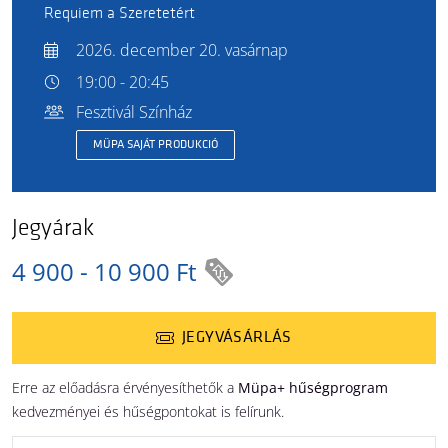
Requiem a Szeretetért
2026. december 20. vasárnap
19:00 - 20:45
Fesztivál Színház
MÜPA SAJÁT PRODUKCIÓ
Jegyárak
4 900 - 10 900 Ft
JEGYVÁSÁRLÁS
Erre az előadásra érvényesíthetők a
Müpa+ hűségprogram
kedvezményei és hűségpontokat is felírunk.