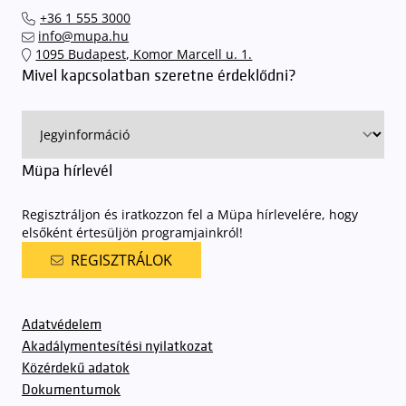
mupa.hu weboldalon keresztül, valamint az Interticket (jegy.hu)
sorompókat rendszámfelismerő automatika nyitja.
A parkolás
+36 1 555 3000
országos hálózatában vagy a jegypénztárainkban váltsa meg jegyét.
ingyenes azon vendégeink számára, akik egy aznapi fizetős
info@mupa.hu
előadásra belépőjeggyel rendelkeznek
. A Müpa parkolási
1095 Budapest, Komor Marcell u. 1.
rendjének részletes leírása
elérhető itt
.
Mivel kapcsolatban szeretne érdeklődni?
Müpa hírlevél
Regisztráljon és iratkozzon fel a Müpa hírlevelére, hogy
elsőként értesüljön programjainkról!
REGISZTRÁLOK
Adatvédelem
Akadálymentesítési nyilatkozat
Közérdekű adatok
Dokumentumok