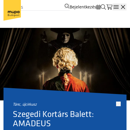
Bejelentkezés
Open
tánc, újcirkusz
Szegedi Kortárs Balett:
AMADEUS