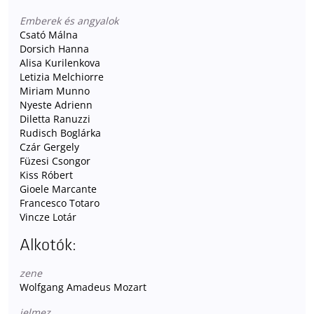
Emberek és angyalok
Csató Málna
Dorsich Hanna
Alisa Kurilenkova
Letizia Melchiorre
Miriam Munno
Nyeste Adrienn
Diletta Ranuzzi
Rudisch Boglárka
Czár Gergely
Füzesi Csongor
Kiss Róbert
Gioele Marcante
Francesco Totaro
Vincze Lotár
Alkotók:
zene
Wolfgang Amadeus Mozart
jelmez