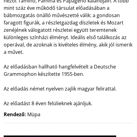
nézőt Tamino, Pamina és Papageno kalandjain. A több
mint száz éve működő társulat előadásában a
bábmozgatás önálló művészetté válik: a gondosan
faragott figurák, a részletgazdag díszletek és Mozart
zenéjének válogatott részletei együtt teremtenek
különleges színházi élményt. Ideális első találkozás az
operával, de azoknak is kivételes élmény, akik jól ismerik
a művet.
Az előadásban hallható hangfelvételt a Deutsche
Grammophon készítette 1955-ben.
Az előadás német nyelven zajlik magyar felirattal.
Az előadást 8 éven felülieknek ajánljuk.
Rendező:
Müpa