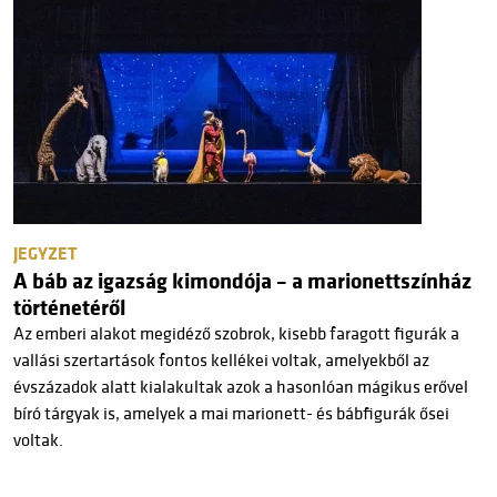
JEGYZET
A báb az igazság kimondója – a marionettszínház
történetéről
Az emberi alakot megidéző szobrok, kisebb faragott figurák a
vallási szertartások fontos kellékei voltak, amelyekből az
évszázadok alatt kialakultak azok a hasonlóan mágikus erővel
bíró tárgyak is, amelyek a mai marionett- és bábfigurák ősei
voltak.