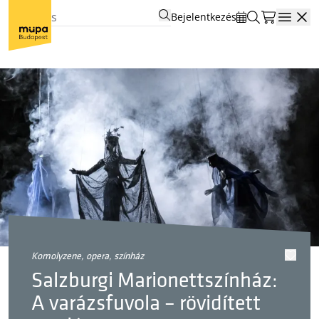
Bejelentkezés
Open
komolyzene, opera, színház
Salzburgi Marionettszínház:
A varázsfuvola – rövidített