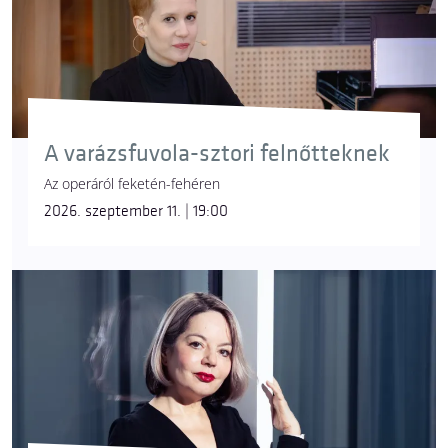
A varázsfuvola-sztori felnőtteknek
Az operáról feketén-fehéren
2026. szeptember 11. | 19:00