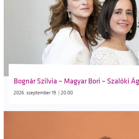
Bognár Szilvia – Magyar Bori – Szalóki Ági
2026. szeptember 19. | 20:00