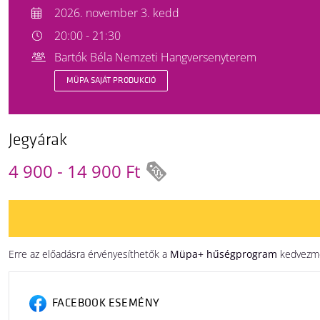
2026. november 3. kedd
20:00 - 21:30
Bartók Béla Nemzeti Hangversenyterem
MÜPA SAJÁT PRODUKCIÓ
Jegyárak
4 900 - 14 900 Ft
Erre az előadásra érvényesíthetők a
Müpa+ hűségprogram
kedvezmén
FACEBOOK ESEMÉNY