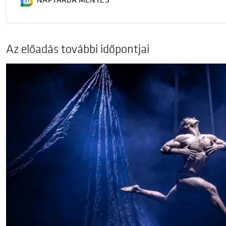
NAPTÁRBA MENTÉS
Az előadás további időpontjai