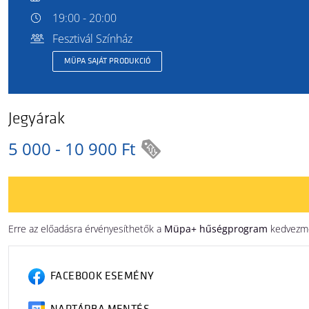
19:00 - 20:00
Fesztivál Színház
MÜPA SAJÁT PRODUKCIÓ
Jegyárak
5 000 - 10 900 Ft
Erre az előadásra érvényesíthetők a
Müpa+ hűségprogram
kedvezmén
FACEBOOK ESEMÉNY