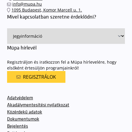
országos hálózatában vagy a jegypénztárainkban váltsa meg jegyét.
ingyenes azon vendégeink számára, akik egy aznapi fizetős
info@mupa.hu
előadásra belépőjeggyel rendelkeznek
. A Müpa parkolási
1095 Budapest, Komor Marcell u. 1.
rendjének részletes leírása
elérhető itt
.
Mivel kapcsolatban szeretne érdeklődni?
Müpa hírlevél
Regisztráljon és iratkozzon fel a Müpa hírlevelére, hogy
elsőként értesüljön programjainkról!
REGISZTRÁLOK
Adatvédelem
Akadálymentesítési nyilatkozat
Közérdekű adatok
Dokumentumok
Bejelentés