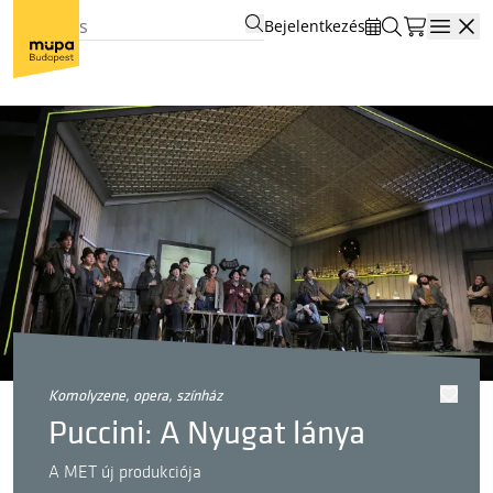
Bejelentkezés
Open
komolyzene, opera, színház
Puccini: A Nyugat lánya
A MET új produkciója