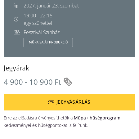
2027. január 23. szombat
19:00 - 22:15
egy szünettel
Fesztivál Színház
MÜPA SAJÁT PRODUKCIÓ
Jegyárak
4 900 - 10 900 Ft
JEGYVÁSÁRLÁS
Erre az előadásra érvényesíthetők a
Müpa+ hűségprogram
kedvezményei és hűségpontokat is felírunk.