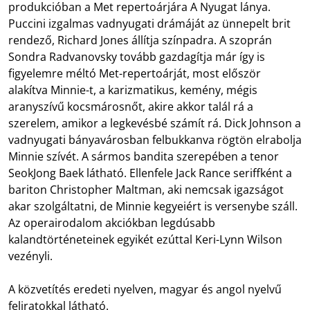
produkcióban a Met repertoárjára A Nyugat lánya.
Puccini izgalmas vadnyugati drámáját az ünnepelt brit
rendező, Richard Jones állítja színpadra. A szoprán
Sondra Radvanovsky tovább gazdagítja már így is
figyelemre méltó Met-repertoárját, most először
alakítva Minnie-t, a karizmatikus, kemény, mégis
aranyszívű kocsmárosnőt, akire akkor talál rá a
szerelem, amikor a legkevésbé számít rá. Dick Johnson a
vadnyugati bányavárosban felbukkanva rögtön elrabolja
Minnie szívét. A sármos bandita szerepében a tenor
SeokJong Baek látható. Ellenfele Jack Rance seriffként a
bariton Christopher Maltman, aki nemcsak igazságot
akar szolgáltatni, de Minnie kegyeiért is versenybe száll.
Az operairodalom akciókban legdúsabb
kalandtörténeteinek egyikét ezúttal Keri-Lynn Wilson
vezényli.
A közvetítés eredeti nyelven, magyar és angol nyelvű
feliratokkal látható.