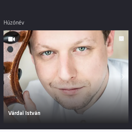
Húzónév
Várdai István