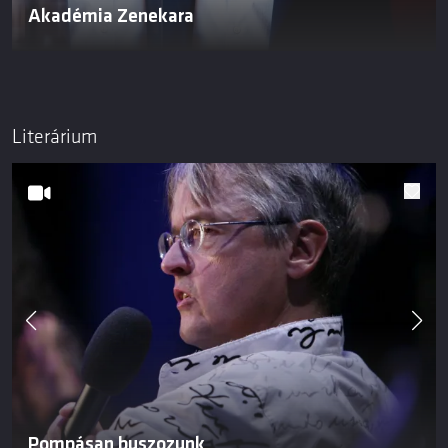
Akadémia Zenekara
Literárium
Pompásan buszozunk