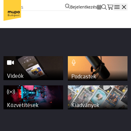
Bejelentkezés
Open
Videók
Podcastek
Közvetítések
Kiadványok