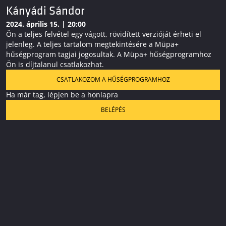
Kányádi Sándor
2024. április 15. | 20:00
Ön a teljes felvétel egy vágott, rövidített verzióját érheti el
jelenleg. A teljes tartalom megtekintésére a Müpa+
hűségprogram tagjai jogosultak. A Müpa+ hűségprogramhoz
Ön is díjtalanul csatlakozhat.
CSATLAKOZOM A HŰSÉGPROGRAMHOZ
Ha már tag, lépjen be a honlapra
BELÉPÉS