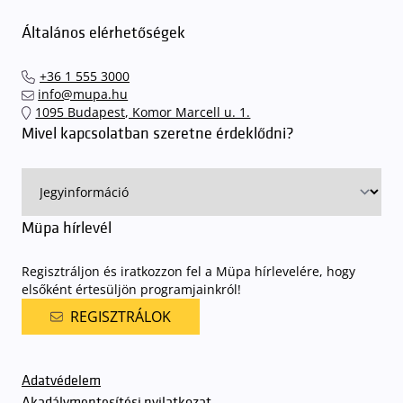
Általános elérhetőségek
+36 1 555 3000
info@mupa.hu
1095 Budapest, Komor Marcell u. 1.
Mivel kapcsolatban szeretne érdeklődni?
Müpa hírlevél
Regisztráljon és iratkozzon fel a Müpa hírlevelére, hogy
elsőként értesüljön programjainkról!
REGISZTRÁLOK
Adatvédelem
Akadálymentesítési nyilatkozat