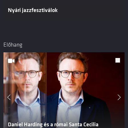
Nyári jazzfesztiválok
Előhang
Daniel Harding és a római Santa Cecilia