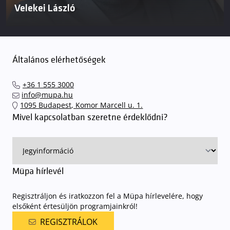
Velekei László
Általános elérhetőségek
+36 1 555 3000
info@mupa.hu
1095 Budapest, Komor Marcell u. 1.
Mivel kapcsolatban szeretne érdeklődni?
Müpa hírlevél
Regisztráljon és iratkozzon fel a Müpa hírlevelére, hogy
elsőként értesüljön programjainkról!
REGISZTRÁLOK