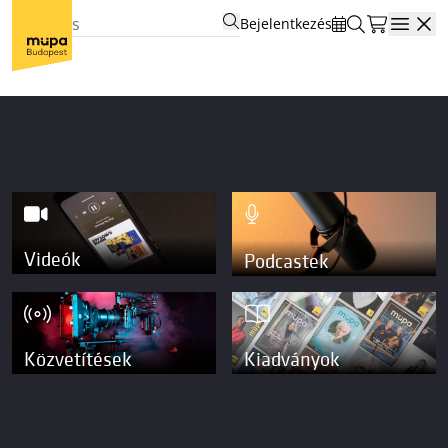
Bejelentkezés
Open
Videók
Podcastek
Közvetítések
Kiadványok