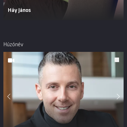
Háy János
Húzónév