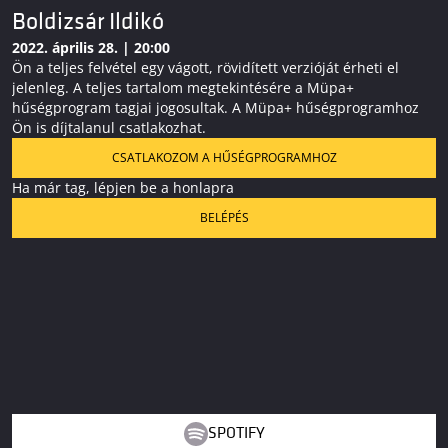
Boldizsár Ildikó
2022. április 28. | 20:00
Ön a teljes felvétel egy vágott, rövidített verzióját érheti el
jelenleg. A teljes tartalom megtekintésére a Müpa+
hűségprogram tagjai jogosultak. A Müpa+ hűségprogramhoz
Ön is díjtalanul csatlakozhat.
CSATLAKOZOM A HŰSÉGPROGRAMHOZ
Ha már tag, lépjen be a honlapra
BELÉPÉS
SPOTIFY