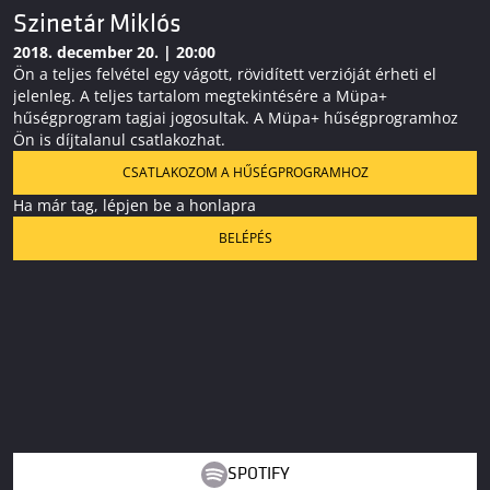
Szinetár Miklós
2018. december 20. | 20:00
Ön a teljes felvétel egy vágott, rövidített verzióját érheti el
jelenleg. A teljes tartalom megtekintésére a Müpa+
hűségprogram tagjai jogosultak. A Müpa+ hűségprogramhoz
Ön is díjtalanul csatlakozhat.
CSATLAKOZOM A HŰSÉGPROGRAMHOZ
Ha már tag, lépjen be a honlapra
BELÉPÉS
SPOTIFY