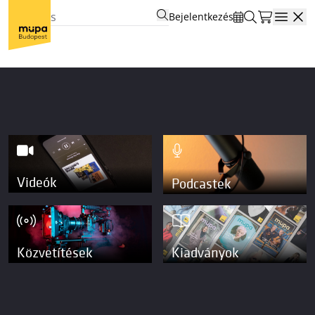
Bejelentkezés
Open
Videók
Podcastek
Közvetítések
Kiadványok