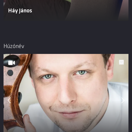
Háy János
Húzónév