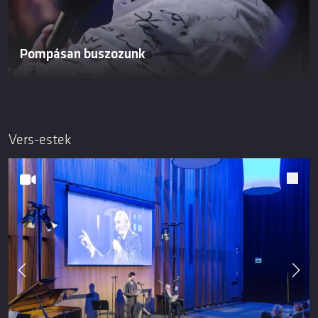
Pompásan buszozunk
Vers-estek