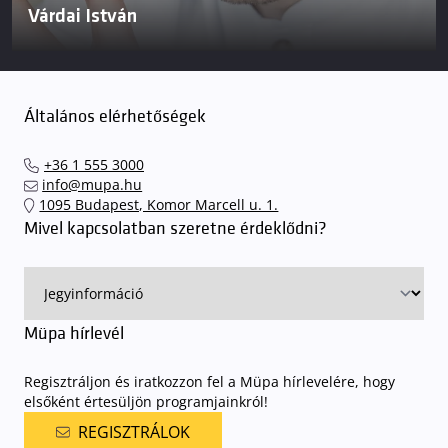
Várdai István
Általános elérhetőségek
+36 1 555 3000
info@mupa.hu
1095 Budapest, Komor Marcell u. 1.
Mivel kapcsolatban szeretne érdeklődni?
Müpa hírlevél
Regisztráljon és iratkozzon fel a Müpa hírlevelére, hogy
elsőként értesüljön programjainkról!
REGISZTRÁLOK