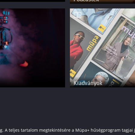
Kiadványok
elenleg. A teljes tartalom megtekintésére a Müpa+ hűségprogram tagj