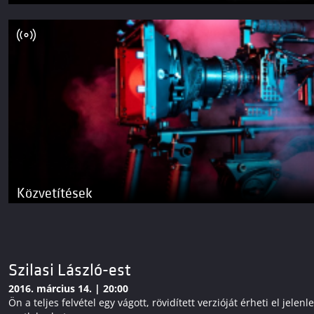
Közvetítések
Szilasi László-est
2016. március 14. | 20:00
Ön a teljes felvétel egy vágott, rövidített verzióját érheti el j