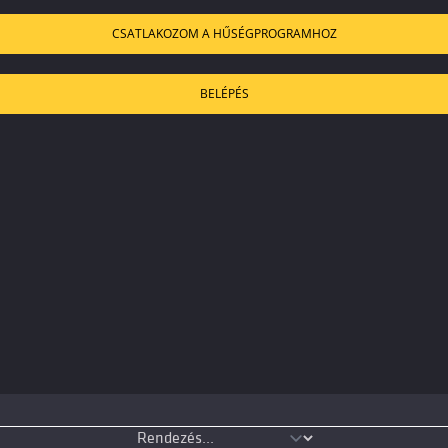
CSATLAKOZOM A HŰSÉGPROGRAMHOZ
BELÉPÉS