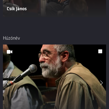
Csík János
Húzónév