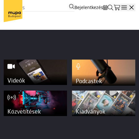
Bejelentkezés
Open
Videók
Podcastek
Közvetítések
Kiadványok