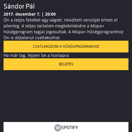
Sándor Pál
2017. december 7. | 20:00
Ön a teljes felvétel egy vágott, rövidített verzióját érheti el
jelenleg. A teljes tartalom megtekintésére a Müpa+
hűségprogram tagjai jogosultak. A Müpa+ hűségprogramhoz
Ön is díjtalanul csatlakozhat.
CSATLAKOZOM A HŰSÉGPROGRAMHOZ
Ha már tag, lépjen be a honlapra
BELÉPÉS
SPOTIFY