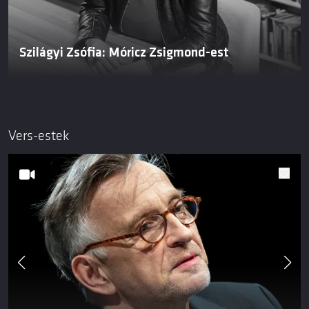
Szilágyi Zsófia: Móricz Zsigmond-est
Vers-estek