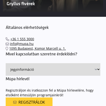
Gryllus fivérek
Általános elérhetőségek
+36 1 555 3000
info@mupa.hu
1095 Budapest, Komor Marcell u. 1.
Mivel kapcsolatban szeretne érdeklődni?
Müpa hírlevél
Regisztráljon és iratkozzon fel a Müpa hírlevelére, hogy
elsőként értesüljön programjainkról!
REGISZTRÁLOK