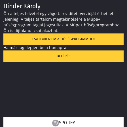
Binder Károly
Ön a teljes felvétel egy vágott, rövidített verzióját érheti el
jelenleg. A teljes tartalom megtekintésére a Müpa+
hűségprogram tagjai jogosultak. A Müpa+ hűségprogramhoz
Ön is díjtalanul csatlakozhat.
CSATLAKOZOM A HŰSÉGPROGRAMHOZ
Ha már tag, lépjen be a honlapra
BELÉPÉS
SPOTIFY