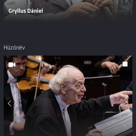
Gryllus Dániel
Húzónév