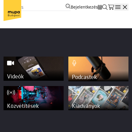
Bejelentkezés
Open
Videók
Podcastek
Közvetítések
Kiadványok