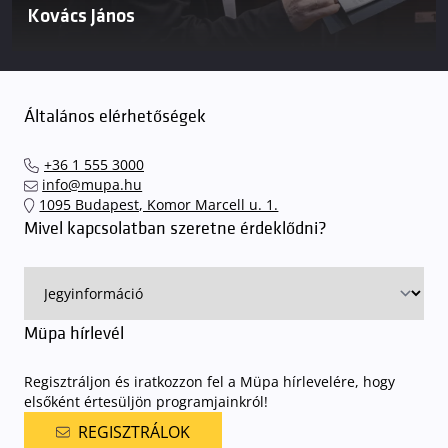
Kovács János
Általános elérhetőségek
+36 1 555 3000
info@mupa.hu
1095 Budapest, Komor Marcell u. 1.
Mivel kapcsolatban szeretne érdeklődni?
Müpa hírlevél
Regisztráljon és iratkozzon fel a Müpa hírlevelére, hogy
elsőként értesüljön programjainkról!
REGISZTRÁLOK