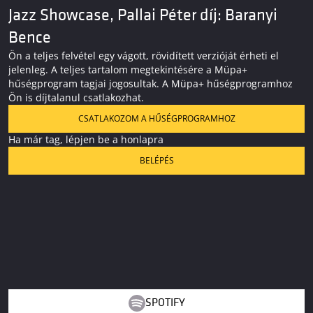
Jazz Showcase, Pallai Péter díj: Baranyi
Bence
Ön a teljes felvétel egy vágott, rövidített verzióját érheti el
jelenleg. A teljes tartalom megtekintésére a Müpa+
hűségprogram tagjai jogosultak. A Müpa+ hűségprogramhoz
Ön is díjtalanul csatlakozhat.
CSATLAKOZOM A HŰSÉGPROGRAMHOZ
Ha már tag, lépjen be a honlapra
BELÉPÉS
SPOTIFY