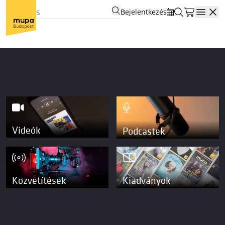
Bejelentkezés
Open
Videók
Podcastek
Közvetítések
Kiadványok