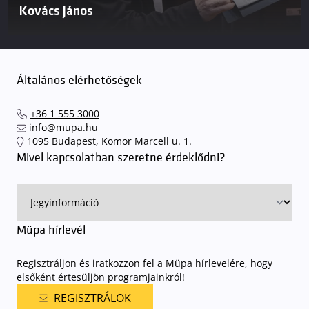
Kovács János
Általános elérhetőségek
+36 1 555 3000
info@mupa.hu
1095 Budapest, Komor Marcell u. 1.
Mivel kapcsolatban szeretne érdeklődni?
Müpa hírlevél
Regisztráljon és iratkozzon fel a Müpa hírlevelére, hogy
elsőként értesüljön programjainkról!
REGISZTRÁLOK