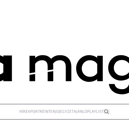
HÍREK
PORTRÉ
INTERJÚ
JEGYZET
AJÁNLÓ
PLAYLIST