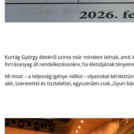
Kurtág György életéről szinte már mindent leírtak, amit
forrásanyag áll rendelkezésünkre, ha életútjának tényeire
Mi most – a teljesség igénye nélkül – olyanokat kérdeztü
akit, szeretettel és tisztelettel, egyszerűen csak „Gyuri b