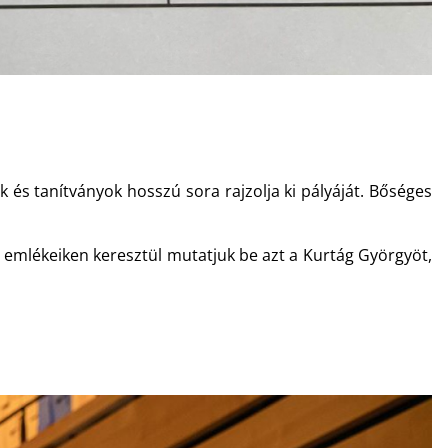
és tanítványok hosszú sora rajzolja ki pályáját. Bőséges
s emlékeiken keresztül mutatjuk be azt a Kurtág Györgyöt,