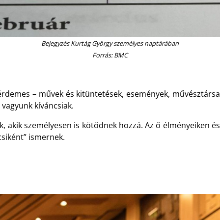
Bejegyzés Kurtág György személyes naptárában
Forrás: BMC
 érdemes – művek és kitüntetések, események, művésztársak 
 vagyunk kíváncsiak.
nk, akik személyesen is kötődnek hozzá. Az ő élményeiken é
ácsiként” ismernek.