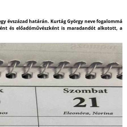
 egy évszázad határán. Kurtág György neve fogalommá
sként és előadóművészként is maradandót alkotott, a