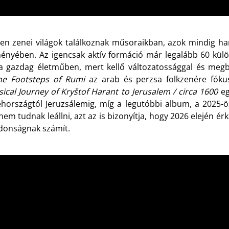
lyen zenei világok találkoznak műsoraikban, azok mindig h
ményében. Az igencsak aktív formáció már legalább 60 külö
 gazdag életműben, mert kellő változatossággal és megb
he Footsteps of Rumi
az arab és perzsa folkzenére fóku
ical Journey of Kryštof Harant to Jerusalem / circa 1600
eg
ehországtól Jeruzsálemig, míg a legutóbbi album, a 2025-
m tudnak leállni, azt az is bizonyítja, hogy 2026 elején ér
jdonságnak számít.