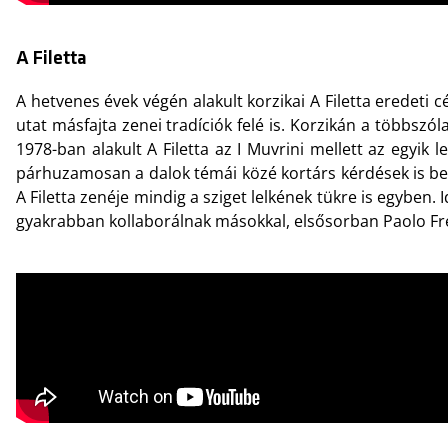
A Filetta
A hetvenes évek végén alakult korzikai A Filetta eredeti
utat másfajta zenei tradíciók felé is. Korzikán a többsz
1978-ban alakult A Filetta az I Muvrini mellett az egyi
párhuzamosan a dalok témái közé kortárs kérdések is bek
A Filetta zenéje mindig a sziget lelkének tükre is egyben. 
gyakrabban kollaborálnak másokkal, elsősorban Paolo Fre