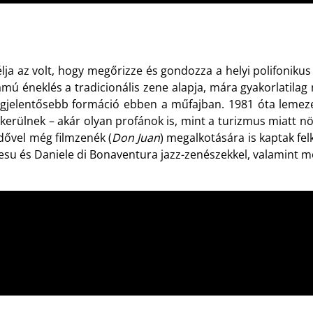
 célja az volt, hogy megőrizze és gondozza a helyi polifonik
ólamú éneklés a tradicionális zene alapja, mára gyakorlatila
k legjelentősebb formáció ebben a műfajban. 1981 óta leme
erülnek – akár olyan profánok is, mint a turizmus miatt nö
Idővel még filmzenék (
Don Juan
) megalkotására is kaptak fel
su és Daniele di Bonaventura jazz-zenészekkel, valamint mo