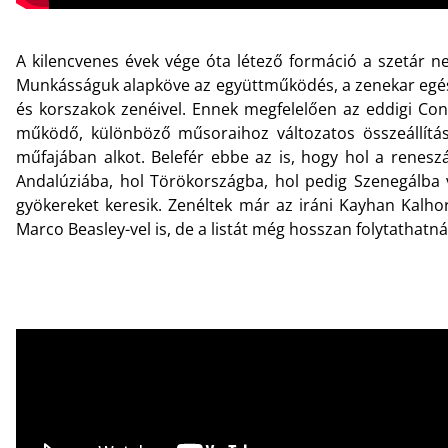
A kilencvenes évek vége óta létező formáció a szetár 
Munkásságuk alapköve az együttműködés, a zenekar egész p
és korszakok zenéivel. Ennek megfelelően az eddigi Con
működő, különböző műsoraihoz változatos összeállításb
műfajában alkot. Belefér ebbe az is, hogy hol a renesz
Andalúziába, hol Törökországba, hol pedig Szenegálba v
gyökereket keresik. Zenéltek már az iráni Kayhan Kalho
Marco Beasley-vel is, de a listát még hosszan folytathatná