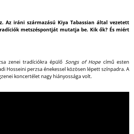
. Az iráni származású Kiya Tabassian által vezetett
tradíciók metszéspontját mutatja be. Kik ők? És miért
sa zenei tradíciókra épülő
Songs of Hope
című esten
adi Hosseini perzsa énekessel közösen lépett színpadra. A
zenei koncertélet nagy hiányossága volt.