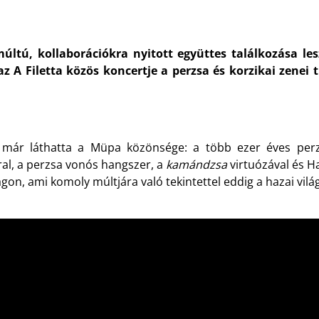
tú, kollaborációkra nyitott együttes találkozása lesz
z A Filetta közös koncertje a perzsa és korzikai zenei 
n már láthatta a Müpa közönsége: a több ezer éves perz
al, a perzsa vonós hangszer, a
kamándzsa
virtuózával és H
, ami komoly múltjára való tekintettel eddig a hazai világ