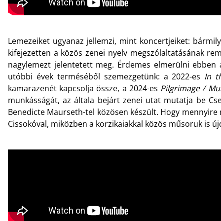
Lemezeiket ugyanaz jellemzi, mint koncertjeiket: bármi
kifejezetten a közös zenei nyelv megszólaltatásának re
nagylemezt jelentetett meg. Érdemes elmerülni ebben a
utóbbi évek terméséből szemezgetünk: a 2022-es
In t
kamarazenét kapcsolja össze, a 2024-es
Pilgrimage / Mus
munkásságát, az általa bejárt zenei utat mutatja be Cs
Benedicte Maurseth-tel közösen készült. Hogy mennyire ne
Cissokóval, miközben a korzikaiakkal közös műsoruk is ú