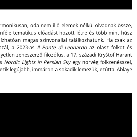
armonikusan, oda nem illő elemek nélkül olvadnak össze,
nféle tematikus előadást hozott létre és több mint húsz
ízhatóan magas színvonallal találkozhatunk. Ha csak az
szál, a 2023-as
Il Ponte di Leonardo
az olasz folkot és
yetlen zeneszerző-filozófus, a 17. századi Kryštof Harant
ös
Nordic Lights in Persian Sky
egy norvég folkzenésszel,
kezik legújabb, immáron a sokadik lemezük, ezúttal Ablaye