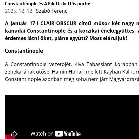
Constantinople és A Filetta kettős portré
2025. 12. 12.
Szabó Ferenc
A január 17-i CLAIR-OBSCUR című műsor két nagy múl
kanadai Constantinople és a korzikai énekegyüttes, a
érdemes látni őket, pláne együtt? Most eláruljuk!
Constantinople
A Constantinople vezetőjét, Kiya Tabassiant korábba
zenekarának ütőse, Hamin Honari mellett Kayhan Kalhorr
Constantinople azonban még soha nem járt Magyarországon