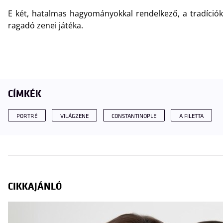
E két, hatalmas hagyományokkal rendelkező, a tradíció
ragadó zenei játéka.
CÍMKÉK
PORTRÉ
VILÁGZENE
CONSTANTINOPLE
A FILETTA
CIKKAJÁNLÓ