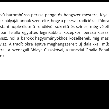
nevű háromhúros perzsa pengetős hangszer mestere, Kiya é
ályáját annak szentelte, hogy a perzsa tradíciókat földrajz
stantinople-életmű rendkívül sokrétű és színes, még vélet
an felálló együttes leginkább a középkori perzsa klasszi
ánsz, hol a barokk hagyományokhoz közelítenek, míg máskor
isz. A tradíciókra építve meghangszerelt új dalaikkal, m
rral, a szenegáli Ablaye Cissokóval, a tunéziai Ghalia Ben
nk.