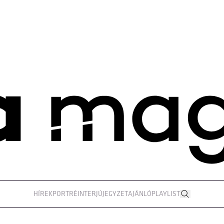
HÍREK
PORTRÉ
INTERJÚ
JEGYZET
AJÁNLÓ
PLAYLIST