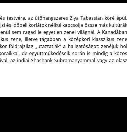
s testvére, az ütőhangszeres Ziya Tabassian köré épül.
i és időbeli korlátok nélkül kapcsolja össze más kultúrák
lenül sem ragad le egyetlen zenei világnál. A Kanadában
kus zene, illetve tágabban a középkori klasszikus zene
 földrajzilag „utaztatják” a hallgatóságot: zenéjük hol
űsoraikkal, de együttműködéseik során is mindig a közös
alival, az indiai Shashank Subramanyammal vagy az olasz