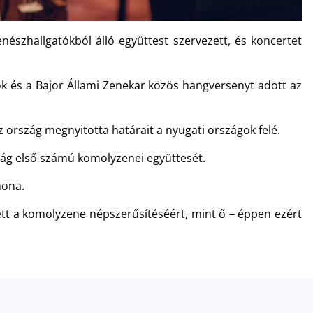
nészhallgatókból álló együttest szervezett, és koncertet
k és a Bajor Állami Zenekar közös hangversenyt adott az
z ország megnyitotta határait a nyugati országok felé.
szág első számú komolyzenei együttesét.
hona.
tett a komolyzene népszerűsítéséért, mint ő – éppen ezért