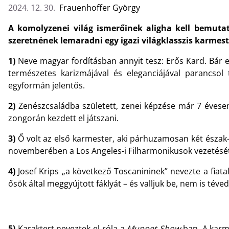
2024. 12. 30.
Frauenhoffer György
A komolyzenei világ ismerőinek aligha kell bemutat
szeretnének lemaradni egy igazi világklasszis karmeste
1)
Neve magyar fordításban annyit tesz: Erős Kard. Bár
természetes karizmájával és eleganciájával parancsol
egyformán jelentős.
2)
Zenészcsaládba született, zenei képzése már 7 évesen
zongorán kezdett el játszani.
3)
Ő volt az első karmester, aki párhuzamosan két észak-
novemberében a Los Angeles-i Filharmonikusok vezetését
4)
Josef Krips „a következő Toscanininek” nevezte a fiat
ősök által meggyújtott fáklyát – és valljuk be, nem is téved
5)
Karaktert neveztek el róla a
Muppet Show
-ban. A kar