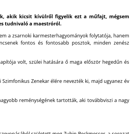
 akik kicsit kívülről figyelik ezt a műfajt, mégsem
es tudnivaló a maestróról.
n nem a zsarnoki karmesterhagyományok folytatója, hanem
 nincsenek fontos és fontosabb posztok, minden zenész
apítója volt, szülei hatására ő maga először hegedűn és
i Szimfonikus Zenekar élére nevezték ki, majd ugyanez év
gnagyobb reménységének tartották, aki továbbviszi a nagy
szevonásából született meg Zubin Beckmesser, a sorozat