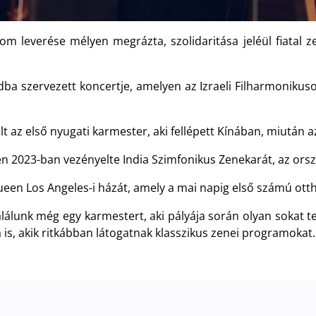
m leverése mélyen megrázta, szolidaritása jeléül fiatal ze
 szervezett koncertje, amelyen az Izraeli Filharmonikuso
lt az első nyugati karmester, aki fellépett Kínában, miután a
ben 2023-ban vezényelte India Szimfonikus Zenekarát, az or
een Los Angeles-i házát, amely a mai napig első számú ott
találunk még egy karmestert, aki pályája során olyan sokat 
is, akik ritkábban látogatnak klasszikus zenei programokat.