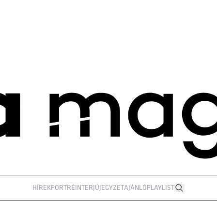
HÍREK
PORTRÉ
INTERJÚ
JEGYZET
AJÁNLÓ
PLAYLIST