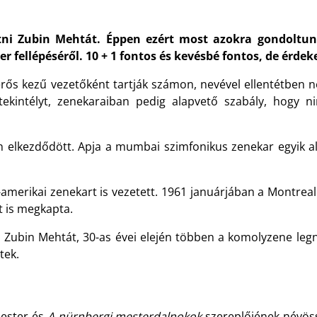
ni Zubin Mehtát. Éppen ezért most azokra gondoltunk,
r fellépéséről. 10 + 1 fontos és kevésbé fontos, de érdek
 erős kezű vezetőként tartják számon, nevével ellentétbe
 tekintélyt, zenekaraiban pedig alapvető szabály, hogy
 elkezdődött. Apja a mumbai szimfonikus zenekar egyik al
amerikai zenekart is vezetett. 1961 januárjában a Montreal
 is megkapta.
al Zubin Mehtát, 30-as évei elején többen a komolyzene le
tek.
mester és
A nürnbergi mesterdalnokok
szereplőjének névös