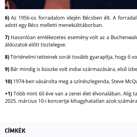
6)
Az 1956-os forradalom idején Bécsben élt. A forradalo
adott egy Bécs melletti menekülttáborban.
7)
Hasonlóan emlékezetes esemény volt az a Buchenwaldba
áldozatok előtt tisztelegve.
8)
Történelmi tetteinek sorát tovább gyarapítja, hogy ő vo
9)
Bár mindig is büszke volt indiai származására, első íz
10)
1974-ben vásárolta meg a színészlegenda, Steve McQu
+1)
Több mint 60 éve van a zenei élet élvonalában. Alig 
2025. március 10-i koncertje kihagyhatatlan azok számára 
CÍMKÉK